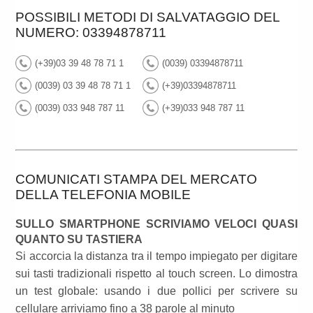
POSSIBILI METODI DI SALVATAGGIO DEL
NUMERO: 03394878711
(+39)03 39 48 78 71 1
(0039) 03394878711
(0039) 03 39 48 78 71 1
(+39)03394878711
(0039) 033 948 787 11
(+39)033 948 787 11
COMUNICATI STAMPA DEL MERCATO
DELLA TELEFONIA MOBILE
SULLO SMARTPHONE SCRIVIAMO VELOCI QUASI
QUANTO SU TASTIERA
Si accorcia la distanza tra il tempo impiegato per digitare
sui tasti tradizionali rispetto al touch screen. Lo dimostra
un test globale: usando i due pollici per scrivere su
cellulare arriviamo fino a 38 parole al minuto