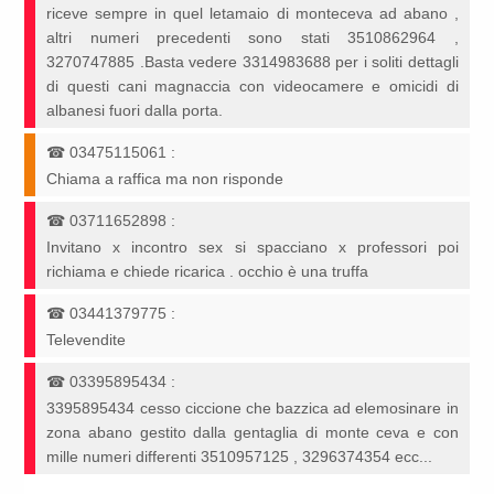
riceve sempre in quel letamaio di monteceva ad abano ,
altri numeri precedenti sono stati 3510862964 ,
3270747885 .Basta vedere 3314983688 per i soliti dettagli
di questi cani magnaccia con videocamere e omicidi di
albanesi fuori dalla porta.
☎
03475115061
:
Chiama a raffica ma non risponde
☎
03711652898
:
Invitano x incontro sex si spacciano x professori poi
richiama e chiede ricarica . occhio è una truffa
☎
03441379775
:
Televendite
☎
03395895434
:
3395895434 cesso ciccione che bazzica ad elemosinare in
zona abano gestito dalla gentaglia di monte ceva e con
mille numeri differenti 3510957125 , 3296374354 ecc...