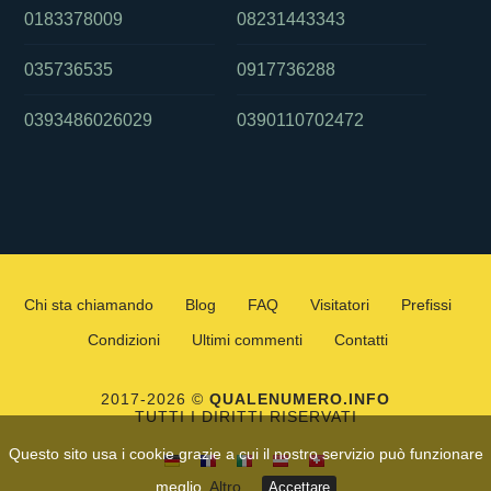
0183378009
08231443343
035736535
0917736288
0393486026029
0390110702472
Chi sta chiamando
Blog
FAQ
Visitatori
Prefissi
Condizioni
Ultimi commenti
Contatti
2017-2026 ©
QUALENUMERO.INFO
TUTTI I DIRITTI RISERVATI
Questo sito usa i cookie grazie a cui il nostro servizio può funzionare
meglio.
Altro
Accettare