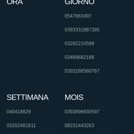
ORA
GIORNO
0547663497
0393331887385
03282210599
03469682188
0393288560767
SETTIMANA
MOIS
040418829
0393896930597
03202481611
08231443263