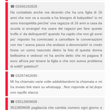
☎
03456192828
:
Ha contattato anche me dicendo che ha una figlia di 16
anni che non va a scuola e ha bisogno di babysitter! io mi
sono insospettita perche' una ragazza di 16 anni a casa da
scuola si arrangia! ma usare dei ragazzi per fare queste
truffe e' da delinquenti!! quando ha capito che non gli avrei
piu' risposto ha cominciato a cancellare le conversazioni
con me ! aveva paura che andassi a denunciarlo! io credo
fosse un uomo nascosto dietro la foto di questa donna
bellissima e vedova! mi ha anche detto che mi pagava 9
euro all'ora per tenere la figlia e che non aveva problema
di soldi!! patetico!!
☎
03287462690
:
Mi ha chiamato varie volte addebitandomi la chiamata e mi
ha inviato link stani su whatsapp...Non risponde al tel,dopo
uno squillo stacca
☎
03512809608
:
3512809608 pagliaccia che cambia numero ogni giorno e