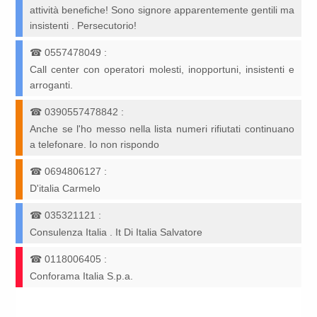
attività benefiche! Sono signore apparentemente gentili ma
insistenti . Persecutorio!
☎
0557478049
:
Call center con operatori molesti, inopportuni, insistenti e
arroganti.
☎
0390557478842
:
Anche se l'ho messo nella lista numeri rifiutati continuano
a telefonare. Io non rispondo
☎
0694806127
:
D'italia Carmelo
☎
035321121
:
Consulenza Italia . It Di Italia Salvatore
☎
0118006405
:
Conforama Italia S.p.a.