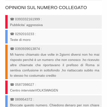
OPINIONI SUL NUMERO COLLEGATO
☎
0393332161999
:
Pubblicita' aggressiva
☎
0292010233
:
Teste di moro
☎
0393939013874
:
Mi hanno chiamato due volte in 2giorni diversi non ho mai
risposto perché è un numero che non conosco .ho ricevuto
altre chiamate che riportavano il prefisso di Roma si
sentiva confusione in sottofondo ,ho riattaccato subito ma
lo stesso ho costumato credito
☎
0587398027
:
Centro intervisteVOLKSWAGEN
☎
089954372
:
Bloccate questo numero. Chiedono denaro per non chiare