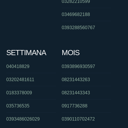
03282210599
03469682188
0393288560767
SETTIMANA
MOIS
040418829
0393896930597
03202481611
08231443263
0183378009
08231443343
035736535
0917736288
0393486026029
0390110702472