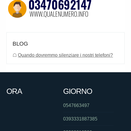
BLOG
☖
Quando dovremmo silenziare i nostri telefoni?
ORA
GIORNO
0547663497
0393331887385