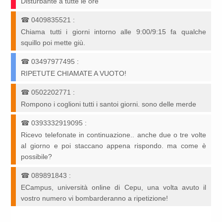
Disturbante a tutte le ore
☎
0409835521
:
Chiama tutti i giorni intorno alle 9:00/9:15 fa qualche
squillo poi mette giù.
☎
03497977495
:
RIPETUTE CHIAMATE A VUOTO!
☎
0502202771
:
Rompono i coglioni tutti i santoi giorni. sono delle merde
☎
0393332919095
:
Ricevo telefonate in continuazione.. anche due o tre volte
al giorno e poi staccano appena rispondo. ma come è
possibile?
☎
089891843
:
ECampus, università online di Cepu, una volta avuto il
vostro numero vi bombarderanno a ripetizione!