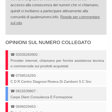
accesso alla conoscenza dei numeri che vi chiamano,
quindi vi invitiamo a partecipare attivamente alla
comunità di qualenumero.info.
Regole per commentare
sul sito
OPINIONI SUL NUMERO COLLEGATO
☎
03335260902
:
Provider internet, chiamano per fornire assistenza tecnica
o commerciale sui prodotti acquistati
☎
0758516250
:
C D R Centro Diagnosi Riviera Di Zamboni S C Snc
☎
0815539807
:
Carpe Diem Consulenza E Formazione
☎
0696029453
: