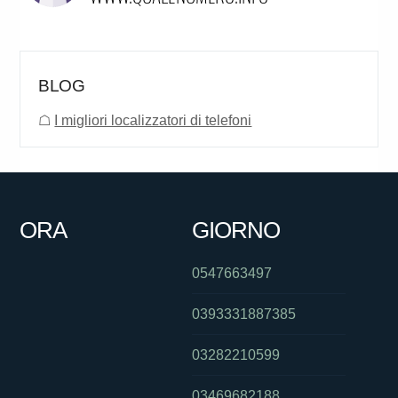
BLOG
☖
I migliori localizzatori di telefoni
ORA
GIORNO
0547663497
0393331887385
03282210599
03469682188