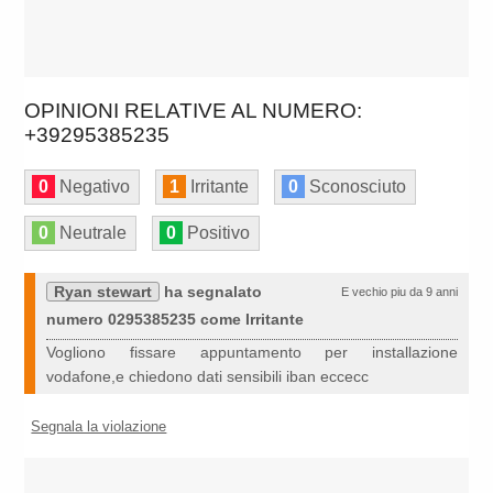
OPINIONI RELATIVE AL NUMERO:
+39295385235
0
Negativo
1
Irritante
0
Sconosciuto
0
Neutrale
0
Positivo
Ryan stewart
ha segnalato
E vechio piu da 9 anni
numero 0295385235 come Irritante
Vogliono fissare appuntamento per installazione
vodafone,e chiedono dati sensibili iban eccecc
Segnala la violazione