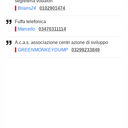
segreteria vodafon
Brians24
0102901474
Fuffa telefonica
Marcello
03470311114
A.c.a.s. associazione centri azione di sviluppo
GREENMONKEYDUMP
03299233849