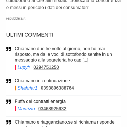
collaborano anche altri 8 stati: "Soffocata la concorrenza
e messi in pericolo i dati dei consumatori"
repubblica.it
ULTIMI COMMENTI
Chiamano due tre volte al giorno, non ho mai
risposto, ma dalle voci di sottofondo sentite in un
messaggio alla segreteria ho cap [...]
Lupyfr
0294751250
Chiamano in continuazione
Shahriar1
0393806388764
Fuffa dei contratti energia
Maurizio
03468925932
Chiamano e riagganciano.se si richiama risponde