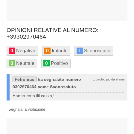
OPINIONI RELATIVE AL NUMERO:
+39302970464
0
Negativo
0
Irritante
1
Sconosciuto
0
Neutrale
0
Positivo
Petronius
ha segnalato numero
E vechio piu da 9 anni
0302970464 come Sconosciuto
Hanno rotto ilil cazzo,!
Segnala la violazione