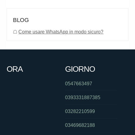
BLOG
☖
Come usare WhatsApp in modo sicuro?
ORA
GIORNO
0547663497
0393331887385
03282210599
03469682188