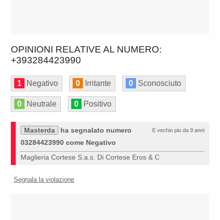
OPINIONI RELATIVE AL NUMERO:
+393284423990
1
Negativo
0
Irritante
0
Sconosciuto
0
Neutrale
0
Positivo
Masterda
ha segnalato numero
E vechio piu da 9 anni
03284423990 come Negativo
Maglieria Cortese S.a.s. Di Cortese Eros & C
Segnala la violazione