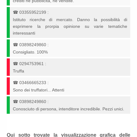
crediti nè pubblicità, nè vendite.
☎
03355952199
:
Istituto ricerche di mercato. Danno la possibilità di
esprimere la prorpia opinione su varie tematiche
interessanti
☎
03898249860
:
Consigliato. 100%
☎
0294753961
:
Truffa
☎
03466665233
:
Sono dei truffatori... Attenti
☎
03898249860
:
Conosciuto di persona, intenditore incredibile. Pezzi unici.
Qui sotto trovate la visualizzazione grafica delle