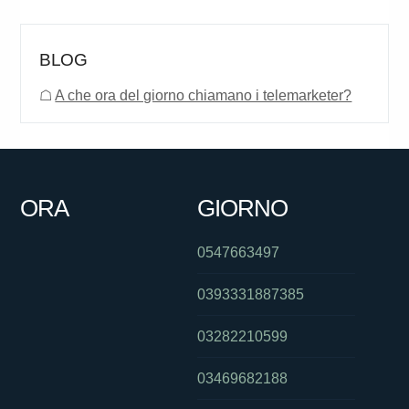
BLOG
☖
A che ora del giorno chiamano i telemarketer?
ORA
GIORNO
0547663497
0393331887385
03282210599
03469682188