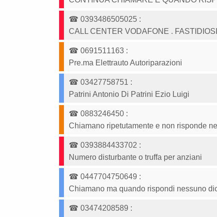
☎
0393486505025
:
CALL CENTER VODAFONE . FASTIDIOSIS
☎
0691511163
:
Pre.ma Elettrauto Autoriparazioni
☎
03427758751
:
Patrini Antonio Di Patrini Ezio Luigi
☎
0883246450
:
Chiamano ripetutamente e non risponde n
☎
0393884433702
:
Numero disturbante o truffa per anziani
☎
0447704750649
:
Chiamano ma quando rispondi nessuno dice n
☎
03474208589
: