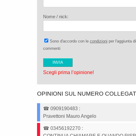
Nome / nick:
Sono d'accordo con le
condizioni
per l'aggiunta di
commenti
Scegli prima l’opinione!
OPINIONI SUL NUMERO COLLEGA
☎
0909190483
:
Pravettoni Mauro Angelo
☎
03456192270
:
CONTINUA CHIAMARE E QUANDO RISPO