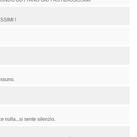
SIMI !
essuno.
ulla...si sente silenzio.