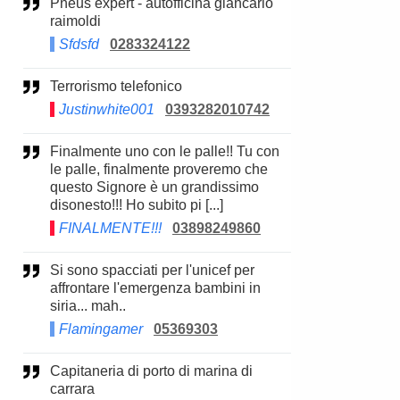
Pneus expert - autofficina giancarlo
raimoldi
Sfdsfd
0283324122
Terrorismo telefonico
Justinwhite001
0393282010742
Finalmente uno con le palle!! Tu con
le palle, finalmente proveremo che
questo Signore è un grandissimo
disonesto!!! Ho subito pi [...]
FINALMENTE!!!
03898249860
Si sono spacciati per l'unicef per
affrontare l'emergenza bambini in
siria... mah..
Flamingamer
05369303
Capitaneria di porto di marina di
carrara