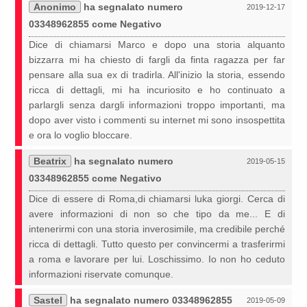
Anonimo
ha segnalato numero
2019-12-17
03348962855 come Negativo
Dice di chiamarsi Marco e dopo una storia alquanto
bizzarra mi ha chiesto di fargli da finta ragazza per far
pensare alla sua ex di tradirla. All'inizio la storia, essendo
ricca di dettagli, mi ha incuriosito e ho continuato a
parlargli senza dargli informazioni troppo importanti, ma
dopo aver visto i commenti su internet mi sono insospettita
e ora lo voglio bloccare.
Beatrix
ha segnalato numero
2019-05-15
03348962855 come Negativo
Dice di essere di Roma,di chiamarsi luka giorgi. Cerca di
avere informazioni di non so che tipo da me... E di
intenerirmi con una storia inverosimile, ma credibile perché
ricca di dettagli. Tutto questo per convincermi a trasferirmi
a roma e lavorare per lui. Loschissimo. Io non ho ceduto
informazioni riservate comunque.
Sastel
ha segnalato numero 03348962855
2019-05-09