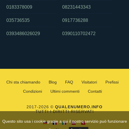
0183378009
08231443343
035736535
0917736288
0393486026029
0390110702472
Chi sta chiamando
Blog
FAQ
Visitatori
Prefissi
Condizioni
Ultimi commenti
Contatti
2017-2026 ©
QUALENUMERO.INFO
TUTTI I DIRITTI RISERVATI
Questo sito usa i cookie grazie a cui il nostro servizio può funzionare