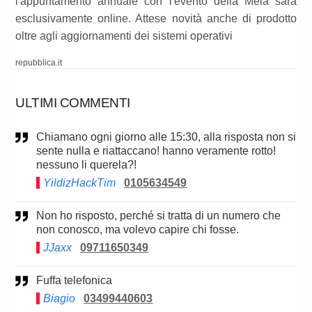
l'appuntamento annuale con l'evento della Mela sarà
esclusivamente online. Attese novità anche di prodotto
oltre agli aggiornamenti dei sistemi operativi
repubblica.it
ULTIMI COMMENTI
Chiamano ogni giorno alle 15:30, alla risposta non si
sente nulla e riattaccano! hanno veramente rotto!
nessuno li querela?!
YildizHackTim
0105634549
Non ho risposto, perché si tratta di un numero che
non conosco, ma volevo capire chi fosse.
JJaxx
09711650349
Fuffa telefonica
Biagio
03499440603