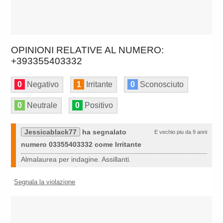
OPINIONI RELATIVE AL NUMERO:
+393355403332
0
Negativo
1
Irritante
0
Sconosciuto
0
Neutrale
0
Positivo
Jessicablack77
ha segnalato
E vechio piu da 9 anni
numero 03355403332 come Irritante
Almalaurea per indagine. Assillanti.
Segnala la violazione