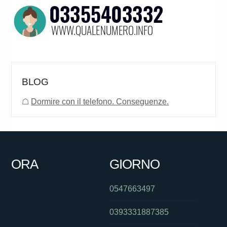
BLOG
☖
Dormire con il telefono. Conseguenze.
ORA
GIORNO
0547663497
0393331887385