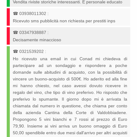
Vendita riviste storiche interessanti. E personale educato
☎
03938011302
:
Ricevuto sms pubblicità non richiesta per prestiti inps
☎
03347938887
:
Decisamente minaccioso
☎
0321539202
:
Ho ricevuto una email in cui Conad mi chiedeva di
partecipare ad un sondaggio e rispondere a poche
domande sulle abitudini di acquisto, con la possibilità di
vincere un buono-acquisto di 500€. Ho aderito ed alla fine
mi hanno chiesto, nel caso avessi dovuto ricevere in
regalo del vino, che tipo di vino preferivo. Ho risposto che
preferivo lo spumante. Il giorno dopo mi è arrivata la
chiamata dal numero in questione, che chiama per conto
della azienda Cantina della Corte di Valdobbiadene.
Propongono 5 vini bianchi e 7 rossi al prezzo di Euro
79,90. Insieme ai vini arriva un buono omaggio di Euro
50,00 spendibile entro due mesi dall'arrivo per altri acquisti