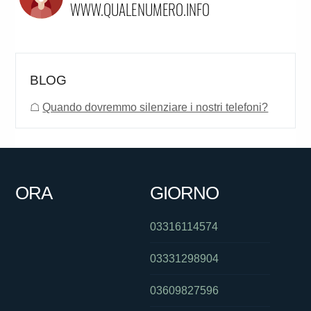
BLOG
☖
Quando dovremmo silenziare i nostri telefoni?
ORA
GIORNO
03316114574
03331298904
03609827596