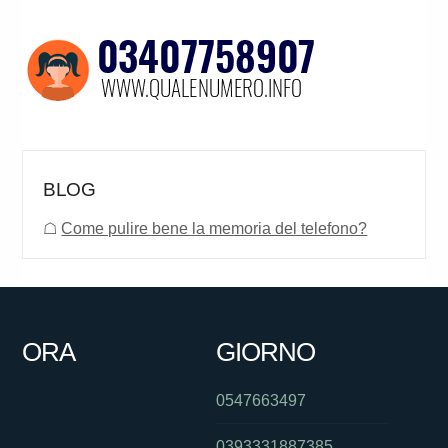
BLOG
☖
Come pulire bene la memoria del telefono?
ORA
GIORNO
0547663497
0393331887385