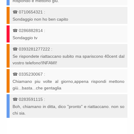
Rispondo e mettono giù.
☎
0710654321
:
Sondaggio non ho ben capito
☎
0286882814
:
Sondaggio tv
☎
0393281277222
:
Se rispondete riattaccano subito ma spariscono 40cent dal
vostro telefono!INFAMI!
☎
0335230067
:
Chiamano piu volte al giorno,appena rispondi mettono
giù...basta...che gentaglia
☎
0283591115
:
Boh, chiamano in ditta, dico "pronto" e riattaccano. non so
chi sia.