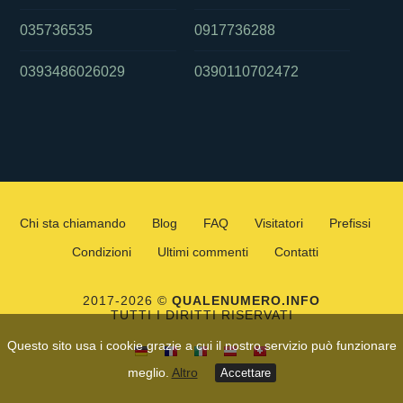
035736535
0917736288
0393486026029
0390110702472
Chi sta chiamando
Blog
FAQ
Visitatori
Prefissi
Condizioni
Ultimi commenti
Contatti
2017-2026 ©
QUALENUMERO.INFO
TUTTI I DIRITTI RISERVATI
Questo sito usa i cookie grazie a cui il nostro servizio può funzionare
meglio.
Altro
Accettare