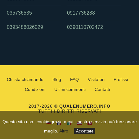
035736535
0917736288
0393486026029
0390110702472
Chi sta chiamando
Blog
FAQ
Visitatori
Prefissi
Condizioni
Ultimi commenti
Contatti
2017-2026 ©
QUALENUMERO.INFO
TUTTI I DIRITTI RISERVATI
Questo sito usa i cookie grazie a cui il nostro servizio può funzionare
meglio.
Altro
Accettare