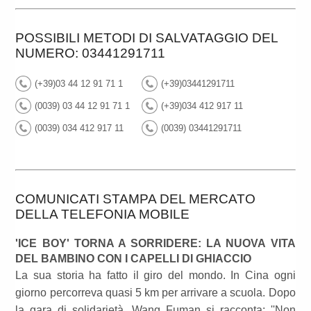
POSSIBILI METODI DI SALVATAGGIO DEL
NUMERO: 03441291711
(+39)03 44 12 91 71 1
(+39)03441291711
(0039) 03 44 12 91 71 1
(+39)034 412 917 11
(0039) 034 412 917 11
(0039) 03441291711
COMUNICATI STAMPA DEL MERCATO
DELLA TELEFONIA MOBILE
'ICE BOY' TORNA A SORRIDERE: LA NUOVA VITA
DEL BAMBINO CON I CAPELLI DI GHIACCIO
La sua storia ha fatto il giro del mondo. In Cina ogni
giorno percorreva quasi 5 km per arrivare a scuola. Dopo
la gara di solidarietà, Wang Fuman si racconta: ''Non