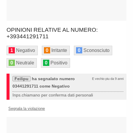
OPINIONI RELATIVE AL NUMERO:
+393441291711
1
Negativo
0
Irritante
0
Sconosciuto
0
Neutrale
0
Positivo
Feilipu
ha segnalato numero
E vechio piu da 9 anni
03441291711 come Negativo
Inps.chiamano per conferma dati personali
Segnala la violazione