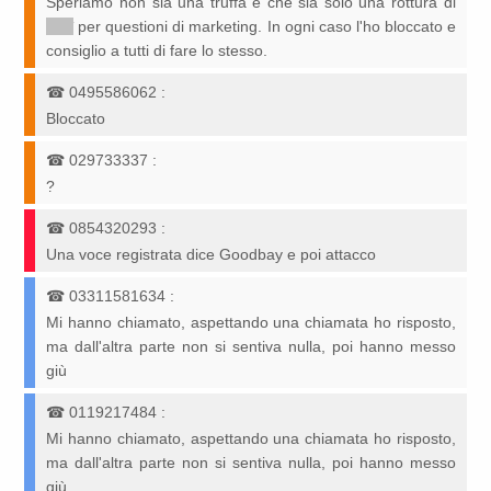
Speriamo non sia una truffa e che sia solo una rottura di
*****
per questioni di marketing. In ogni caso l'ho bloccato e
consiglio a tutti di fare lo stesso.
☎
0495586062
:
Bloccato
☎
029733337
:
?
☎
0854320293
:
Una voce registrata dice Goodbay e poi attacco
☎
03311581634
:
Mi hanno chiamato, aspettando una chiamata ho risposto,
ma dall'altra parte non si sentiva nulla, poi hanno messo
giù
☎
0119217484
:
Mi hanno chiamato, aspettando una chiamata ho risposto,
ma dall'altra parte non si sentiva nulla, poi hanno messo
giù