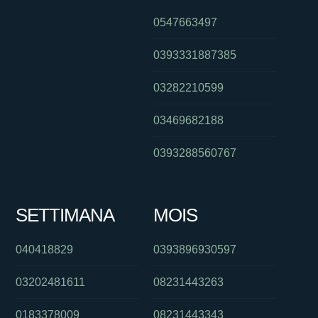
0547663497
0393331887385
03282210599
03469682188
0393288560767
SETTIMANA
MOIS
040418829
0393896930597
03202481611
08231443263
0183378009
08231443343