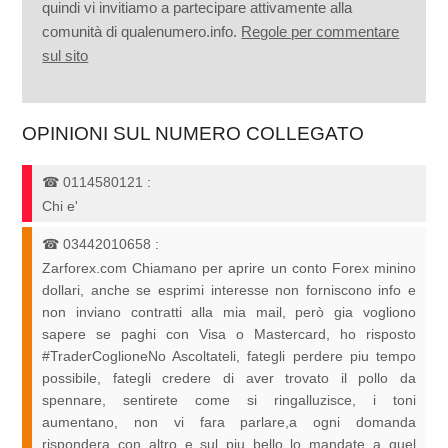
quindi vi invitiamo a partecipare attivamente alla
comunità di qualenumero.info.
Regole per commentare
sul sito
OPINIONI SUL NUMERO COLLEGATO
☎
0114580121
:
Chi e'
☎
03442010658
:
Zarforex.com Chiamano per aprire un conto Forex minino
dollari, anche se esprimi interesse non forniscono info e
non inviano contratti alla mia mail, però gia vogliono
sapere se paghi con Visa o Mastercard, ho risposto
#TraderCoglioneNo Ascoltateli, fategli perdere piu tempo
possibile, fategli credere di aver trovato il pollo da
spennare, sentirete come si ringalluzisce, i toni
aumentano, non vi fara parlare,a ogni domanda
rispondera con altro e sul piu bello lo mandate a quel