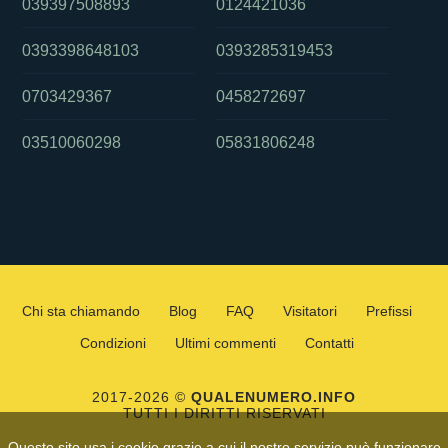
039397508893
0124421036
0393398648103
0393285319453
0703429367
0458272697
03510060298
05831806248
Chi sta chiamando
Blog
FAQ
Visitatori
Prefissi
Condizioni
Ultimi commenti
Contatti
2017-2026 ©
QUALENUMERO.INFO
TUTTI I DIRITTI RISERVATI
Questo sito usa i cookie grazie a cui il nostro servizio può funzionare