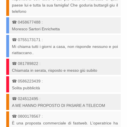
paese lui e tutta la sua famiglia! Che goduria buttargli giu il
telefono
☎
0458677488
:
Moresco Sartori Enrichetta
☎
0755173171
:
Mi chiama tutti i giorni a casa, non risponde nessuno e poi
riattaccano..
☎
081789822
:
Chiamata in serata, risposto e messo giù subito
☎
0586223439
:
Solita pubblicità
☎
024512495
:
A ME HANNO PROPOSTO DI PASARE A TELECOM
☎
0800178567
:
È una proposta commerciale di fastweb. L'operatrice ha