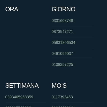
ORA
GIORNO
0331608748
0873547271
05831806534
0491099037
0108397225
SETTIMANA
MOIS
0393405958359
0117393453