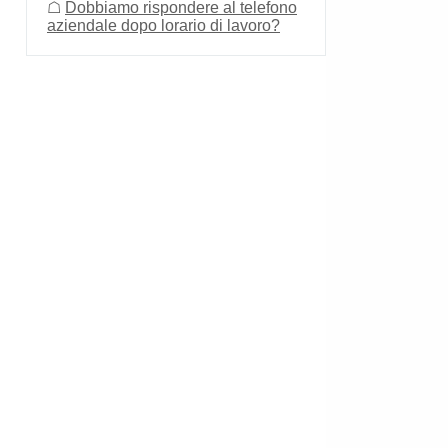
☖
Dobbiamo rispondere al telefono
aziendale dopo lorario di lavoro?