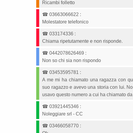
Ricambi folletto
☎
03663066622
:
Molestatore telefonico
☎
033174336
:
Chiama ripetutamente e non risponde.
☎
0442078626469
:
Non so chi sia non rispondo
☎
03453595781
:
A me mi ha chiamato una ragazza con que
suo ragazzo e avevo una storia con lui. No
usavo questo numero a cui ha chiamato da
☎
03921445346
:
Noleggiare srl - CC
☎
03466058770
: