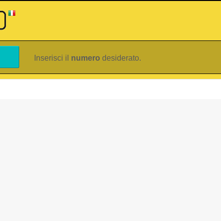
Inserisci il
numero
desiderato.