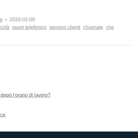
g
• 2020-02-09
icità
spam telefonico
servizio clienti
chiamate
che
opo l'orario di lavoro?
ice