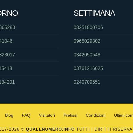
ORNO
SETTIMANA
365283
08251800706
41046
0965029802
823017
0342050548
15418
03761216025
134201
0240709551
Blog
FAQ
Visitatori
Prefissi
Condizioni
Ultimi co
017-2026 ©
QUALENUMERO.INFO
TUTTI I DIRITTI RISERVA