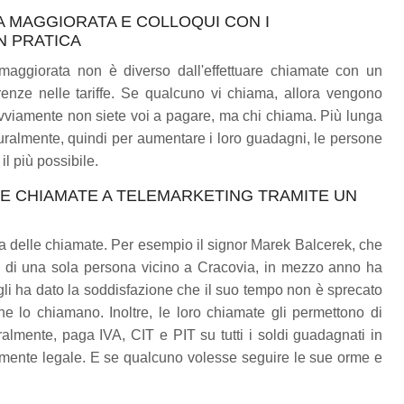
A MAGGIORATA E COLLOQUI CON I
N PRATICA
maggiorata non è diverso dall'effettuare chiamate con un
erenze nelle tariffe. Se qualcuno vi chiama, allora vengono
ovviamente non siete voi a pagare, ma chi chiama. Più lunga
uralmente, quindi per aumentare i loro guadagni, le persone
l più possibile.
E CHIAMATE A TELEMARKETING TRAMITE UN
a delle chiamate. Per esempio il signor Marek Balcerek, che
ta di una sola persona vicino a Cracovia, in mezzo anno ha
i ha dato la soddisfazione che il suo tempo non è sprecato
he lo chiamano. Inoltre, le loro chiamate gli permettono di
lmente, paga IVA, CIT e PIT su tutti i soldi guadagnati in
ente legale. E se qualcuno volesse seguire le sue orme e