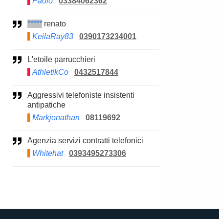
Paolo
03384062362
*****
renato
KeilaRay83
0390173234001
L'etoile parrucchieri
AthletikCo
0432517844
Aggressivi telefoniste insistenti
antipatiche
Markjonathan
08119692
Agenzia servizi contratti telefonici
Whitehat
0393495273306