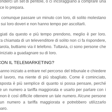
venderci un set di pentole, o ci incoraggiano a comprare una
ce lo prepara.
comunque passare un minuto con loro, di solito molestano
 sui loro doveri e non hanno tempo per ascoltarli.
ggiati da questo e più tempo prendono, meglio è per loro.
altra chiamata di un televenditore di solito non ci fa rispondere,
rola, buttiamo via il telefono. Tuttavia, ci sono persone che
iniziato a guadagnare su di loro.
CON IL TELEMARKETING?
no iniziato a entrare nel percorso del tribunale e chiedere
el lavoro, ma niente di più sbagliato. Come è cominciato,
 risposta è più semplice di quanto si possa pensare, perché
e un numero a tariffa maggiorata e usarlo per parlare con i
non è così difficile ottenere un tale numero. Alcune persone
n numero a tariffa maggiorata e potrebbero utilizzarlo
naro.