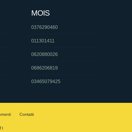
MOIS
0376290460
011301411
0620880026
0686206819
03465079425
mmenti
Contatti
TI