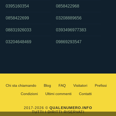
0395160354
0858422968
0858422699
03208889656
08831926033
0393496977383
03204648469
09869293547
Chi sta chiamando
Blog
FAQ
Visitatori
Prefissi
Condizioni
Ultimi commenti
Contatti
2017-2026 ©
QUALENUMERO.INFO
TUTTI I DIRITTI RISERVATI