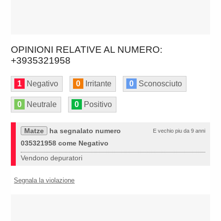
OPINIONI RELATIVE AL NUMERO:
+3935321958
1
Negativo
0
Irritante
0
Sconosciuto
0
Neutrale
0
Positivo
Matze
ha segnalato numero
E vechio piu da 9 anni
035321958 come Negativo
Vendono depuratori
Segnala la violazione