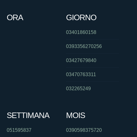
ORA
GIORNO
03401860158
0393356270256
03427679840
03470763311
032265249
SETTIMANA
MOIS
051595837
0390598375720