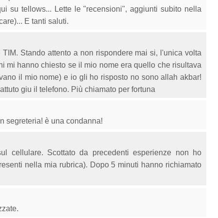
ui su tellows... Lette le "recensioni", aggiunti subito nella
re)... E tanti saluti.
 TIM. Stando attento a non rispondere mai si, l'unica volta
ni mi hanno chiesto se il mio nome era quello che risultava
ano il mio nome) e io gli ho risposto no sono allah akbar!
battuto giu il telefono. Più chiamato per fortuna
in segreteria! è una condanna!
l cellulare. Scottato da precedenti esperienze non ho
esenti nella mia rubrica). Dopo 5 minuti hanno richiamato
zzate.