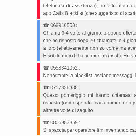
telefonata di assistenza), ho fatto ricerca q
app Calls Blacklist (che suggerisco di scarica
☎
069910558
:
Chiama 3-4 volte al giorno, propone offerte
che ho risposto dopo 20 chiamate in 4 gior
a loro (effettivamente non so come ma avev
E subito dopo li ho ricoperti di insulti. Ho s
☎
0558341052
:
Nonostante la blacklist lasciano messaggi 
☎
0757828438
:
Questo pomeriggio mi hanno chiamato su
risposto (non rispondo mai a numeri non pr
altre tre volte di seguito
☎
0806983859
:
Si spaccia per operatore tim inventando ca