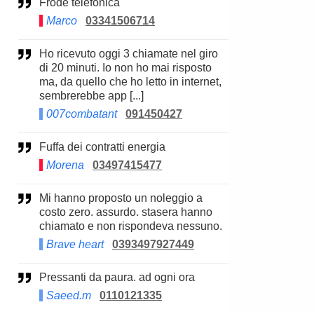
Frode telefonica
Marco
03341506714
Ho ricevuto oggi 3 chiamate nel giro
di 20 minuti. Io non ho mai risposto
ma, da quello che ho letto in internet,
sembrerebbe app [...]
007combatant
091450427
Fuffa dei contratti energia
Morena
03497415477
Mi hanno proposto un noleggio a
costo zero. assurdo. stasera hanno
chiamato e non rispondeva nessuno.
Brave heart
0393497927449
Pressanti da paura. ad ogni ora
Saeed.m
0110121335