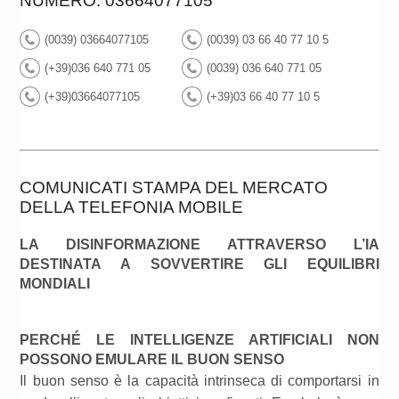
NUMERO: 03664077105
(0039) 03664077105
(0039) 03 66 40 77 10 5
(+39)036 640 771 05
(0039) 036 640 771 05
(+39)03664077105
(+39)03 66 40 77 10 5
COMUNICATI STAMPA DEL MERCATO
DELLA TELEFONIA MOBILE
LA DISINFORMAZIONE ATTRAVERSO L’IA
DESTINATA A SOVVERTIRE GLI EQUILIBRI
MONDIALI
PERCHÉ LE INTELLIGENZE ARTIFICIALI NON
POSSONO EMULARE IL BUON SENSO
Il buon senso è la capacità intrinseca di comportarsi in