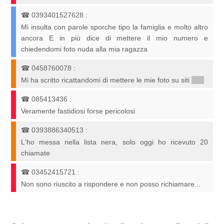
☎
0393401527628
:
Mi insulta con parole sporche tipo la famiglia e molto altro
ancora E in più dice di mettere il mio numero e
chiedendomi foto nuda alla mia ragazza
☎
0458760078
:
Mi ha scritto ricattandomi di mettere le mie foto su siti
*****
☎
085413436
:
Veramente fastidiosi forse pericolosi
☎
0393886340513
:
L'ho messa nella lista nera, solo oggi ho ricevuto 20
chiamate
☎
03452415721
:
Non sono riuscito a rispondere e non posso richiamare...