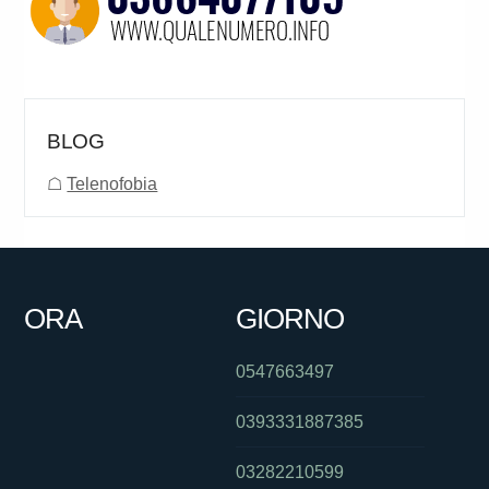
BLOG
☖
Telenofobia
ORA
GIORNO
0547663497
0393331887385
03282210599