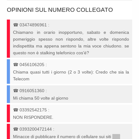
OPINIONI SUL NUMERO COLLEGATO
☎
03474896961
:
Chiamano in orario inopportuno, sabato e domenica
pomeriggio spesso non rispondo, altre volte rispondo
indispettita ma appena sentono la mia voce chiudono. se
questo non è stalking telefonico cos'è?
☎
0456106205
:
Chiama quasi tutti i giorno (2 o 3 volte): Credo che sia la
Telecom
☎
0916051360
:
Mi chiama 50 volte al giorno
☎
03392542175
:
NON RISPONDERE.
☎
0393200472144
:
Minacce di pubblicare il numero di cellulare sui siti
*****