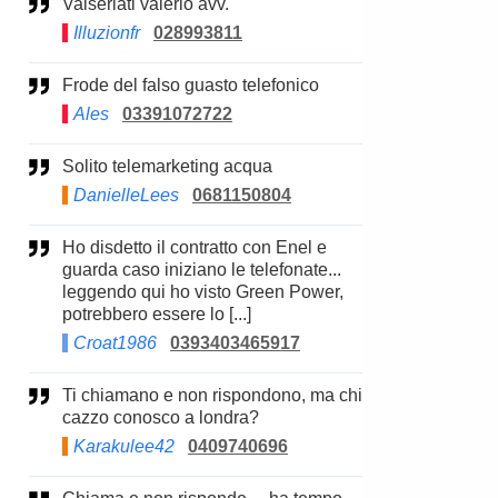
Valseriati valerio avv.
Illuzionfr
028993811
Frode del falso guasto telefonico
Ales
03391072722
Solito telemarketing acqua
DanielleLees
0681150804
Ho disdetto il contratto con Enel e
guarda caso iniziano le telefonate...
leggendo qui ho visto Green Power,
potrebbero essere lo [...]
Croat1986
0393403465917
Ti chiamano e non rispondono, ma chi
cazzo conosco a londra?
Karakulee42
0409740696