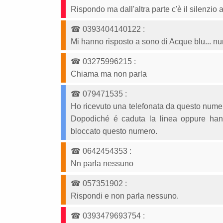
Rispondo ma dall'altra parte c'è il silenzi
☎
0393404140122
:
Mi hanno risposto a sono di Acque blu... nu
☎
03275996215
:
Chiama ma non parla
☎
079471535
:
Ho ricevuto una telefonata da questo numero
Dopodiché é caduta la linea oppure han
bloccato questo numero.
☎
0642454353
:
Nn parla nessuno
☎
057351902
:
Rispondi e non parla nessuno.
☎
0393479693754
: