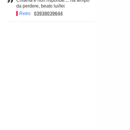
Chiama e non risponde.... ha tempo
da perdere, beato lui/lei
Retro
03938039644