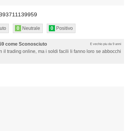
393711139959
uto
0
Neutrale
0
Positivo
59 come Sconosciuto
E vechio piu da 9 anni
n il trading online, ma i soldi facili li fanno loro se abbocchi