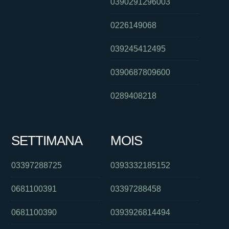
0390291296003
0226149068
039245412495
0390687809600
0289408218
SETTIMANA
MOIS
03397288725
0393332185152
0681100391
03397288458
0681100390
0393926814494