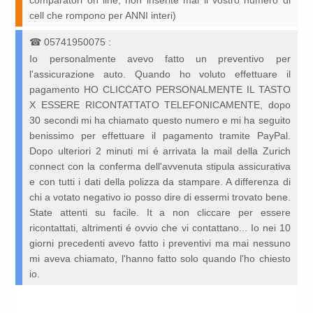
comparatori on line, non inserite mai il vostro numero di
cell che rompono per ANNI interi)
☎
05741950075
:
Io personalmente avevo fatto un preventivo per
l'assicurazione auto. Quando ho voluto effettuare il
pagamento HO CLICCATO PERSONALMENTE IL TASTO
X ESSERE RICONTATTATO TELEFONICAMENTE, dopo
30 secondi mi ha chiamato questo numero e mi ha seguito
benissimo per effettuare il pagamento tramite PayPal.
Dopo ulteriori 2 minuti mi é arrivata la mail della Zurich
connect con la conferma dell'avvenuta stipula assicurativa
e con tutti i dati della polizza da stampare. A differenza di
chi a votato negativo io posso dire di essermi trovato bene.
State attenti su facile. It a non cliccare per essere
ricontattati, altrimenti é ovvio che vi contattano... Io nei 10
giorni precedenti avevo fatto i preventivi ma mai nessuno
mi aveva chiamato, l'hanno fatto solo quando l'ho chiesto
io.