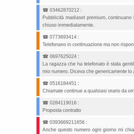
☎
03462870212
:
Pubblicità madiaset premium, continuano le
chiuso immediatamente.
☎
0773693414
:
Telefonano in continuazione ma non risponde
☎
0697625024
:
La ragazza che ha telefonato è stata genti
mio numero. Diceva che genericamente lo a
☎
0516184451
:
Chiamate continue a qualsiasi orario da or
☎
0284119016
:
Proposta contratto
☎
0393669211656
:
Anche questo numero ogni giorno mi chiam