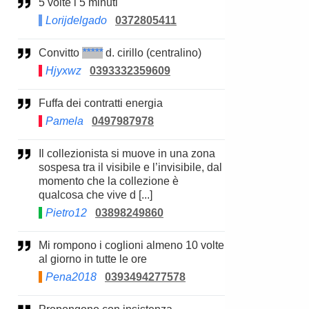
5 volte i 5 minuti
Lorijdelgado
0372805411
Convitto
*****
d. cirillo (centralino)
Hjyxwz
0393332359609
Fuffa dei contratti energia
Pamela
0497987978
Il collezionista si muove in una zona
sospesa tra il visibile e l’invisibile, dal
momento che la collezione è
qualcosa che vive d [...]
Pietro12
03898249860
Mi rompono i coglioni almeno 10 volte
al giorno in tutte le ore
Pena2018
0393494277578