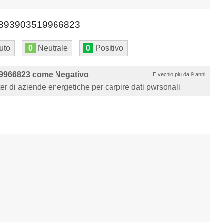
393903519966823
uto
0
Neutrale
0
Positivo
9966823 come Negativo
E vechio piu da 9 anni
nter di aziende energetiche per carpire dati pwrsonali