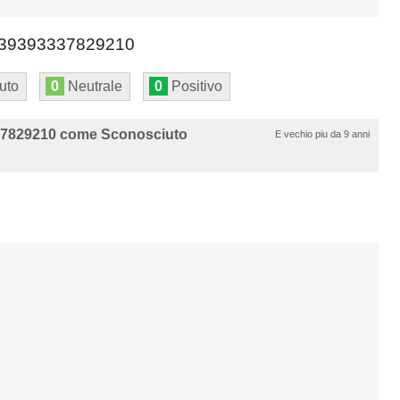
39393337829210
uto
0
Neutrale
0
Positivo
37829210 come Sconosciuto
E vechio piu da 9 anni