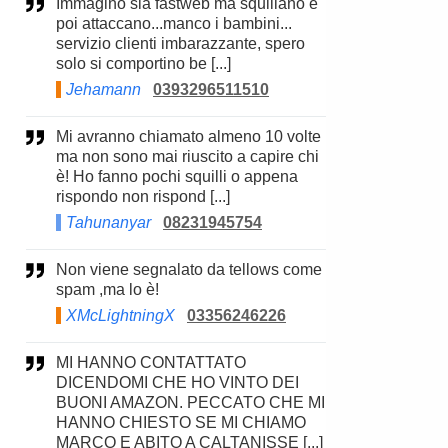
Immagino sia fastweb ma squillano e
poi attaccano...manco i bambini...
servizio clienti imbarazzante, spero
solo si comportino be [...]
Jehamann
0393296511510
Mi avranno chiamato almeno 10 volte
ma non sono mai riuscito a capire chi
è! Ho fanno pochi squilli o appena
rispondo non rispond [...]
Tahunanyar
08231945754
Non viene segnalato da tellows come
spam ,ma lo è!
XMcLightningX
03356246226
MI HANNO CONTATTATO
DICENDOMI CHE HO VINTO DEI
BUONI AMAZON. PECCATO CHE MI
HANNO CHIESTO SE MI CHIAMO
MARCO E ABITO A CALTANISSE [...]