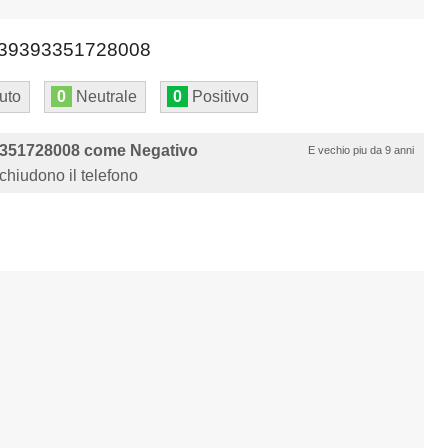
39393351728008
uto
0
Neutrale
0
Positivo
3351728008 come Negativo
E vechio piu da 9 anni
chiudono il telefono