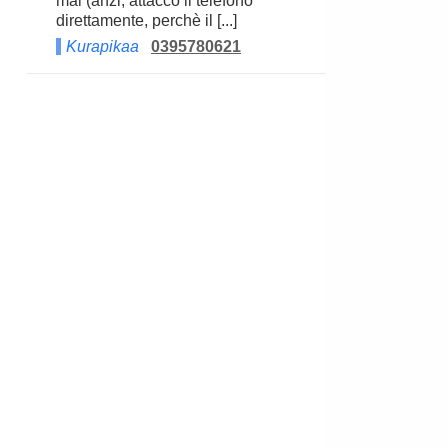
mai (anzi, attacco il telefono
direttamente, perchè il [...]
Kurapikaa
0395780621