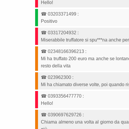
Hello!
☎
03203371499
:
Positivo
☎
03317204932
:
Miserabbile truffatore si spu***na anche per
☎
02348166396213
:
Mi ha truffato 200 euro ma anche se lontan
resto della vita
☎
023962300
:
Mi ha chiamato diverse volte, poi quando ris
☎
0393356477770
:
Hello!
☎
0390697629726
:
Chiama almeno una volta al giorno da quasi