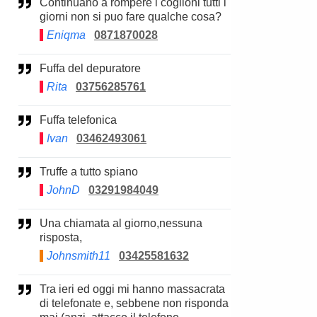
Continuano a rompere i coglioni tutti i
giorni non si puo fare qualche cosa?
Eniqma
0871870028
Fuffa del depuratore
Rita
03756285761
Fuffa telefonica
Ivan
03462493061
Truffe a tutto spiano
JohnD
03291984049
Una chiamata al giorno,nessuna
risposta,
Johnsmith11
03425581632
Tra ieri ed oggi mi hanno massacrata
di telefonate e, sebbene non risponda