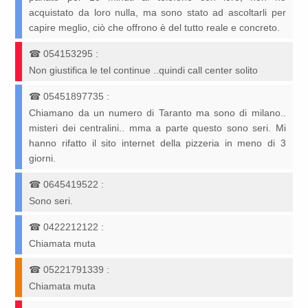
acquistato da loro nulla, ma sono stato ad ascoltarli per
capire meglio, ciò che offrono è del tutto reale e concreto.
☎
054153295
:
Non giustifica le tel continue ..quindi call center solito
☎
05451897735
:
Chiamano da un numero di Taranto ma sono di milano..
misteri dei centralini.. mma a parte questo sono seri. Mi
hanno rifatto il sito internet della pizzeria in meno di 3
giorni.
☎
0645419522
:
Sono seri.
☎
0422212122
:
Chiamata muta
☎
05221791339
:
Chiamata muta