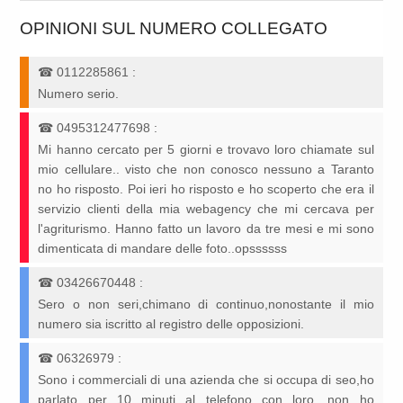
OPINIONI SUL NUMERO COLLEGATO
☎
0112285861
:
Numero serio.
☎
0495312477698
:
Mi hanno cercato per 5 giorni e trovavo loro chiamate sul
mio cellulare.. visto che non conosco nessuno a Taranto
no ho risposto. Poi ieri ho risposto e ho scoperto che era il
servizio clienti della mia webagency che mi cercava per
l'agriturismo. Hanno fatto un lavoro da tre mesi e mi sono
dimenticata di mandare delle foto..opssssss
☎
03426670448
:
Sero o non seri,chimano di continuo,nonostante il mio
numero sia iscritto al registro delle opposizioni.
☎
06326979
:
Sono i commerciali di una azienda che si occupa di seo,ho
parlato per 10 minuti al telefono con loro, non ho