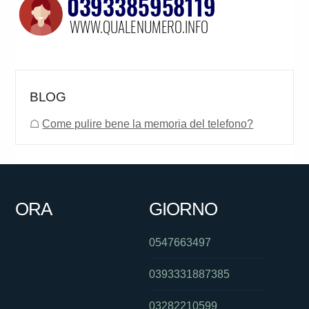
BLOG
☖
Come pulire bene la memoria del telefono?
ORA
GIORNO
0547663497
0393331887385
03282210599