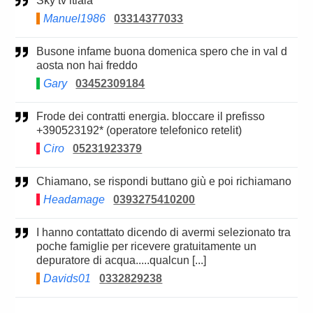
Sky tv itlaia
Manuel1986
03314377033
Busone infame buona domenica spero che in val d
aosta non hai freddo
Gary
03452309184
Frode dei contratti energia. bloccare il prefisso
+390523192* (operatore telefonico retelit)
Ciro
05231923379
Chiamano, se rispondi buttano giù e poi richiamano
Headamage
0393275410200
I hanno contattato dicendo di avermi selezionato tra
poche famiglie per ricevere gratuitamente un
depuratore di acqua.....qualcun [...]
Davids01
0332829238