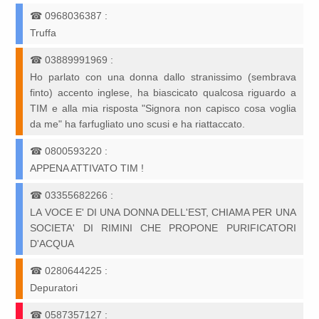
☎
0968036387
:
Truffa
☎
03889991969
:
Ho parlato con una donna dallo stranissimo (sembrava
finto) accento inglese, ha biascicato qualcosa riguardo a
TIM e alla mia risposta "Signora non capisco cosa voglia
da me" ha farfugliato uno scusi e ha riattaccato.
☎
0800593220
:
APPENA ATTIVATO TIM !
☎
03355682266
:
LA VOCE E' DI UNA DONNA DELL'EST, CHIAMA PER UNA
SOCIETA' DI RIMINI CHE PROPONE PURIFICATORI
D'ACQUA
☎
0280644225
:
Depuratori
☎
0587357127
: