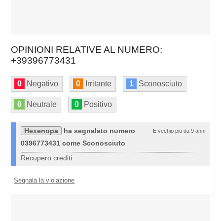
OPINIONI RELATIVE AL NUMERO:
+39396773431
0
Negativo
0
Irritante
1
Sconosciuto
0
Neutrale
0
Positivo
Hexenopa
ha segnalato numero
E vechio piu da 9 anni
0396773431 come Sconosciuto
Recupero crediti
Segnala la violazione