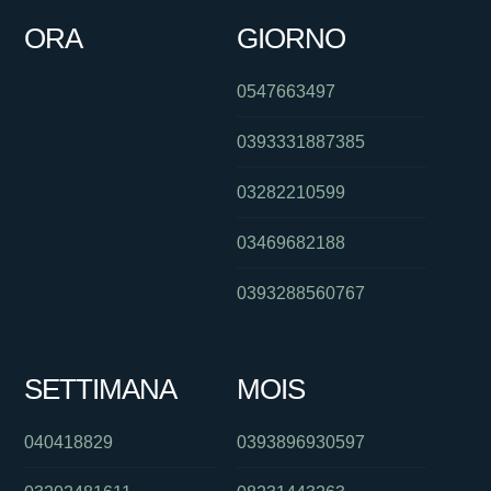
ORA
GIORNO
0547663497
0393331887385
03282210599
03469682188
0393288560767
SETTIMANA
MOIS
040418829
0393896930597