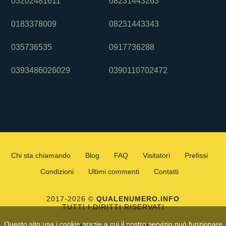
03202481611
08231443263
0183378009
08231443343
035736535
0917736288
0393486026029
0390110702472
Chi sta chiamando
Blog
FAQ
Visitatori
Prefissi
Condizioni
Ultimi commenti
Contatti
2017-2026 ©
QUALENUMERO.INFO
TUTTI I DIRITTI RISERVATI
Questo sito usa i cookie grazie a cui il nostro servizio può funzionare