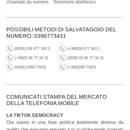
chiamato da numero
Terrorismo telefonico
POSSIBILI METODI DI SALVATAGGIO DEL
NUMERO: 0396773431
(0039) 039 677 343 1
(+39)039 677 343 1
(+39)03 96 77 34 31
(0039) 03 96 77 34 31
(0039) 0396773431
(+39)0396773431
COMUNICATI STAMPA DEL MERCATO
DELLA TELEFONIA MOBILE
LA TIKTOK DEMOCRACY
Ora siamo in una fase politica totalmente diversa da
quello che avevamo previsto e in qualche modo sognato