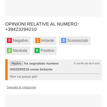
OPINIONI RELATIVE AL NUMERO:
+39423294210
0
Negativo
1
Irritante
0
Sconosciuto
0
Neutrale
0
Positivo
Hydro
ha segnalato numero
E vechio piu da 9 anni
0423294210 come Irritante
Non ne posso più!
Segnala la violazione