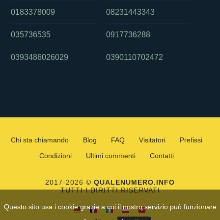
0183378009
08231443343
035736535
0917736288
0393486026029
0390110702472
Chi sta chiamando
Blog
FAQ
Visitatori
Prefissi
Condizioni
Ultimi commenti
Contatti
2017-2026 ©
QUALENUMERO.INFO
TUTTI I DIRITTI RISERVATI
Questo sito usa i cookie grazie a cui il nostro servizio può funzionare