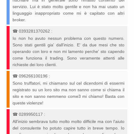
rischiare ma in generale sono rimasto contento del
servizio. Lui è stato molto gentile e non ha mai usato un
linguaggio inappropriato come mi è capitato con altri
broker.
☎
0393281370262
:
Io non ho avuto nessun problema con questo numero.
Sono stati gentili gia' dall'inizio. E' da due mesi che sto
operando con loro e non mi lamento perche' sto capendo
come funziona il trading. Sono veramente attenti alle
richieste dei loro clienti.
☎
096266100196
:
Sono truffatori, mi chiamano sul cel dicendomi di essermi
registrato su un loro sito ma non sanno come si chiama il
sito e non sanno nemmeno come3 mi chiamo! Basta con
queste violenze!
☎
0289950117
:
All'inizio sembrava tutto molto molto difficile ma con l'aiuto
del consulente ho potuto capire tutto in breve tempo. Io