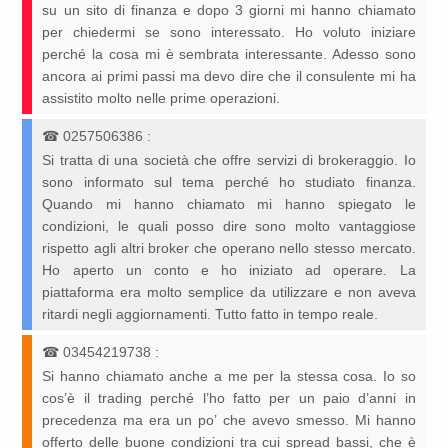
su un sito di finanza e dopo 3 giorni mi hanno chiamato
per chiedermi se sono interessato. Ho voluto iniziare
perché la cosa mi è sembrata interessante. Adesso sono
ancora ai primi passi ma devo dire che il consulente mi ha
assistito molto nelle prime operazioni.
☎
0257506386
:
Si tratta di una società che offre servizi di brokeraggio. Io
sono informato sul tema perché ho studiato finanza.
Quando mi hanno chiamato mi hanno spiegato le
condizioni, le quali posso dire sono molto vantaggiose
rispetto agli altri broker che operano nello stesso mercato.
Ho aperto un conto e ho iniziato ad operare. La
piattaforma era molto semplice da utilizzare e non aveva
ritardi negli aggiornamenti. Tutto fatto in tempo reale.
☎
03454219738
:
Si hanno chiamato anche a me per la stessa cosa. Io so
cos’è il trading perché l’ho fatto per un paio d’anni in
precedenza ma era un po’ che avevo smesso. Mi hanno
offerto delle buone condizioni tra cui spread bassi, che è