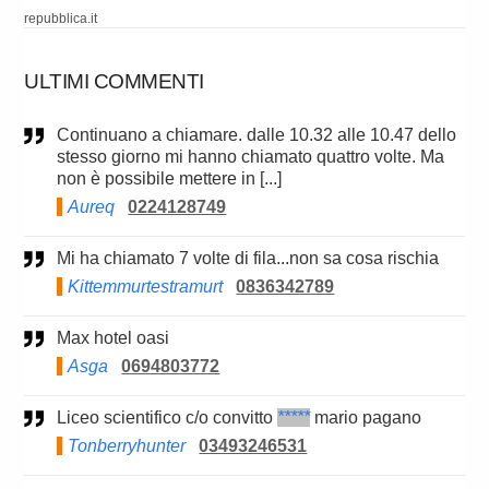
repubblica.it
ULTIMI COMMENTI
Continuano a chiamare. dalle 10.32 alle 10.47 dello
stesso giorno mi hanno chiamato quattro volte. Ma
non è possibile mettere in [...]
Aureq
0224128749
Mi ha chiamato 7 volte di fila...non sa cosa rischia
Kittemmurtestramurt
0836342789
Max hotel oasi
Asga
0694803772
Liceo scientifico c/o convitto
*****
mario pagano
Tonberryhunter
03493246531