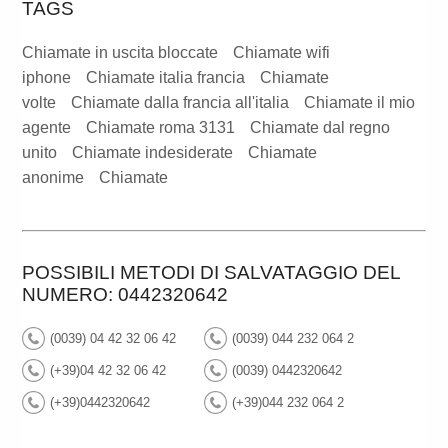
TAGS
Chiamate in uscita bloccate
Chiamate wifi
iphone
Chiamate italia francia
Chiamate
volte
Chiamate dalla francia all'italia
Chiamate il mio
agente
Chiamate roma 3131
Chiamate dal regno
unito
Chiamate indesiderate
Chiamate
anonime
Chiamate
POSSIBILI METODI DI SALVATAGGIO DEL
NUMERO: 0442320642
(0039) 04 42 32 06 42
(0039) 044 232 064 2
(+39)04 42 32 06 42
(0039) 0442320642
(+39)0442320642
(+39)044 232 064 2