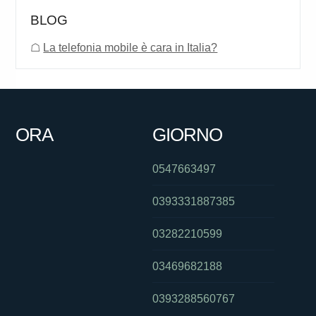
BLOG
☖
La telefonia mobile è cara in Italia?
ORA
GIORNO
0547663497
0393331887385
03282210599
03469682188
0393288560767