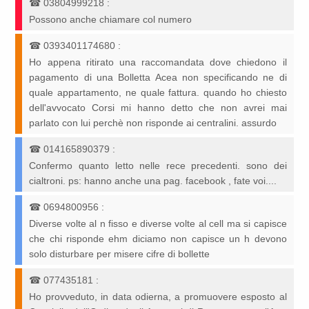
☎
03804999218
:
Possono anche chiamare col numero
☎
0393401174680
:
Ho appena ritirato una raccomandata dove chiedono il
pagamento di una Bolletta Acea non specificando ne di
quale appartamento, ne quale fattura. quando ho chiesto
dell'avvocato Corsi mi hanno detto che non avrei mai
parlato con lui perchè non risponde ai centralini. assurdo
☎
014165890379
:
Confermo quanto letto nelle rece precedenti. sono dei
cialtroni. ps: hanno anche una pag. facebook , fate voi....
☎
0694800956
:
Diverse volte al n fisso e diverse volte al cell ma si capisce
che chi risponde ehm diciamo non capisce un h devono
solo disturbare per misere cifre di bollette
☎
077435181
:
Ho provveduto, in data odierna, a promuovere esposto al