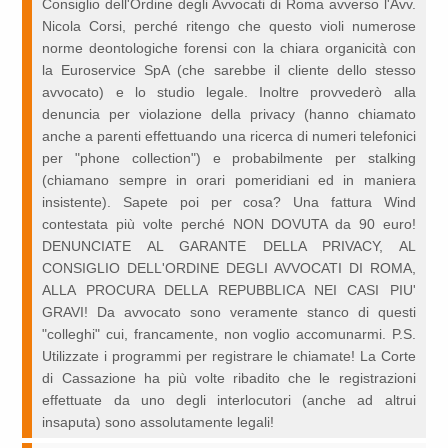
Consiglio dell'Ordine degli Avvocati di Roma avverso l'Avv.
Nicola Corsi, perché ritengo che questo violi numerose
norme deontologiche forensi con la chiara organicità con
la Euroservice SpA (che sarebbe il cliente dello stesso
avvocato) e lo studio legale. Inoltre provvederò alla
denuncia per violazione della privacy (hanno chiamato
anche a parenti effettuando una ricerca di numeri telefonici
per "phone collection") e probabilmente per stalking
(chiamano sempre in orari pomeridiani ed in maniera
insistente). Sapete poi per cosa? Una fattura Wind
contestata più volte perché NON DOVUTA da 90 euro!
DENUNCIATE AL GARANTE DELLA PRIVACY, AL
CONSIGLIO DELL'ORDINE DEGLI AVVOCATI DI ROMA,
ALLA PROCURA DELLA REPUBBLICA NEI CASI PIU'
GRAVI! Da avvocato sono veramente stanco di questi
"colleghi" cui, francamente, non voglio accomunarmi. P.S.
Utilizzate i programmi per registrare le chiamate! La Corte
di Cassazione ha più volte ribadito che le registrazioni
effettuate da uno degli interlocutori (anche ad altrui
insaputa) sono assolutamente legali!