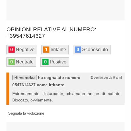
OPINIONI RELATIVE AL NUMERO:
+39547614627
0
Negativo
1
Irritante
0
Sconosciuto
0
Neutrale
0
Positivo
Hirvenoku
ha segnalato numero
E vechio piu da 9 anni
0547614627 come Irritante
Estremamente disturbante, chiamano anche di sabato.
Bloccato, ovviamente.
Segnala la violazione