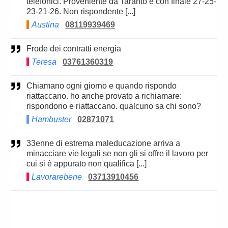
telefonici. Proveniente da Taranto e con finale 27-25-
23-21-26. Non rispondente [...]
Austina
08119939469
Frode dei contratti energia
Teresa
03761360319
Chiamano ogni giorno e quando rispondo
riattaccano. ho anche provato a richiamare:
rispondono e riattaccano. qualcuno sa chi sono?
Hambuster
02871071
33enne di estrema maleducazione arriva a
minacciare vie legali se non gli si offre il lavoro per
cui si è appurato non qualifica [...]
Lavorarebene
03713910456