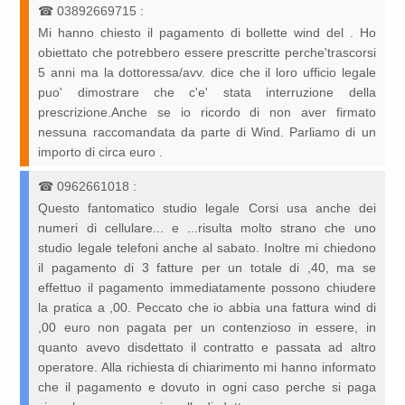
☎
03892669715
:
Mi hanno chiesto il pagamento di bollette wind del . Ho
obiettato che potrebbero essere prescritte perche'trascorsi
5 anni ma la dottoressa/avv. dice che il loro ufficio legale
puo' dimostrare che c'e' stata interruzione della
prescrizione.Anche se io ricordo di non aver firmato
nessuna raccomandata da parte di Wind. Parliamo di un
importo di circa euro .
☎
0962661018
:
Questo fantomatico studio legale Corsi usa anche dei
numeri di cellulare... e ...risulta molto strano che uno
studio legale telefoni anche al sabato. Inoltre mi chiedono
il pagamento di 3 fatture per un totale di ,40, ma se
effettuo il pagamento immediatamente possono chiudere
la pratica a ,00. Peccato che io abbia una fattura wind di
,00 euro non pagata per un contenzioso in essere, in
quanto avevo disdettato il contratto e passata ad altro
operatore. Alla richiesta di chiarimento mi hanno informato
che il pagamento e dovuto in ogni caso perche si paga