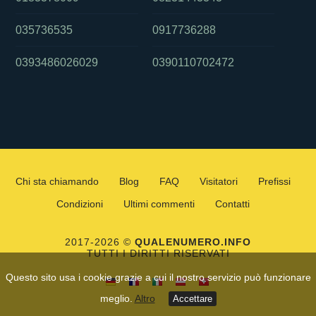
035736535
0917736288
0393486026029
0390110702472
Chi sta chiamando
Blog
FAQ
Visitatori
Prefissi
Condizioni
Ultimi commenti
Contatti
2017-2026 ©
QUALENUMERO.INFO
TUTTI I DIRITTI RISERVATI
Questo sito usa i cookie grazie a cui il nostro servizio può funzionare
meglio.
Altro
Accettare