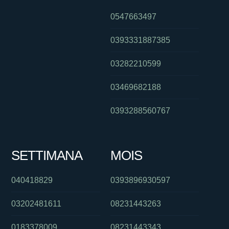
0547663497
0393331887385
03282210599
03469682188
0393288560767
SETTIMANA
MOIS
040418829
0393896930597
03202481611
08231443263
0183378009
08231443343