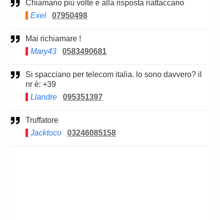
Chiamano più volte e alla risposta riattaccano
Exel
07950498
Mai richiamare !
Mary43
0583490681
Si spacciano per telecom italia. lo sono davvero? il
nr è: +39
Llandre
095351397
Truffatore
Jacktoco
03246085158