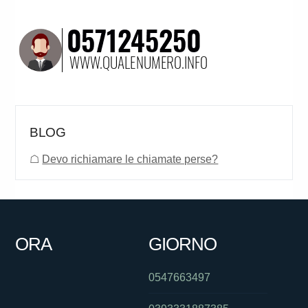
BLOG
☖
Devo richiamare le chiamate perse?
ORA
GIORNO
0547663497