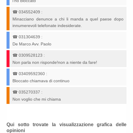
l'ho bloccato
☎
034552409
:
Minacciano denunce a chi li manda a quel paese dopo
innumerevoli telefonate indesiderate.
☎
031304639
:
De Marco Avv. Paolo
☎
0309528123
:
Non parla non risponde!non a niente da fare!
☎
03409592360
:
Bloccato chiamava di continuo
☎
035270337
:
Non voglio che mi chiama
Qui sotto trovate la visualizzazione grafica delle
opinioni