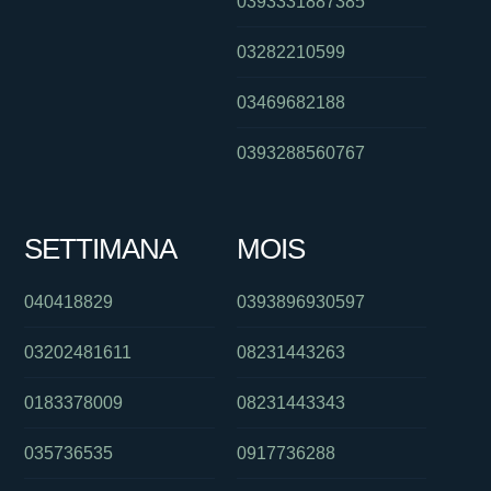
0393331887385
03282210599
03469682188
0393288560767
SETTIMANA
MOIS
040418829
0393896930597
03202481611
08231443263
0183378009
08231443343
035736535
0917736288