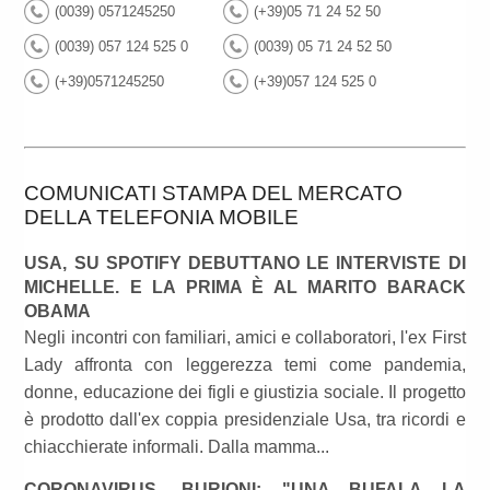
(0039) 0571245250
(+39)05 71 24 52 50
(0039) 057 124 525 0
(0039) 05 71 24 52 50
(+39)0571245250
(+39)057 124 525 0
COMUNICATI STAMPA DEL MERCATO
DELLA TELEFONIA MOBILE
USA, SU SPOTIFY DEBUTTANO LE INTERVISTE DI
MICHELLE. E LA PRIMA È AL MARITO BARACK
OBAMA
Negli incontri con familiari, amici e collaboratori, l'ex First
Lady affronta con leggerezza temi come pandemia,
donne, educazione dei figli e giustizia sociale. Il progetto
è prodotto dall'ex coppia presidenziale Usa, tra ricordi e
chiacchierate informali. Dalla mamma...
CORONAVIRUS, BURIONI: "UNA BUFALA LA