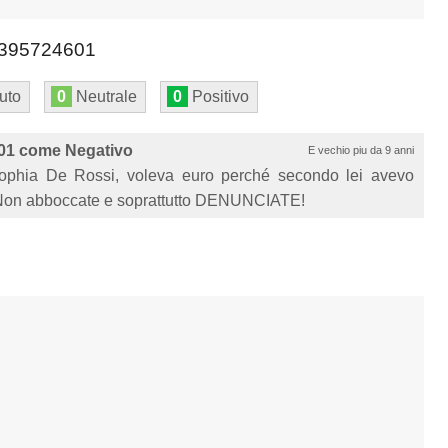
395724601
uto
0
Neutrale
0
Positivo
01 come Negativo
E vechio piu da 9 anni
 Sophia De Rossi, voleva euro perché secondo lei avevo
ji. Non abboccate e soprattutto DENUNCIATE!