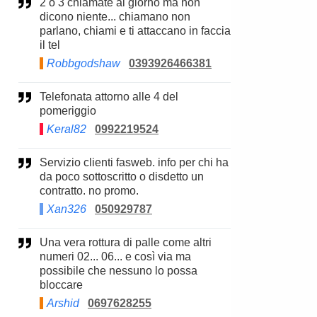
2 o 3 chiamate al giorno ma non
dicono niente... chiamano non
parlano, chiami e ti attaccano in faccia
il tel
Robbgodshaw
0393926466381
Telefonata attorno alle 4 del
pomeriggio
Keral82
0992219524
Servizio clienti fasweb. info per chi ha
da poco sottoscritto o disdetto un
contratto. no promo.
Xan326
050929787
Una vera rottura di palle come altri
numeri 02... 06... e così via ma
possibile che nessuno lo possa
bloccare
Arshid
0697628255