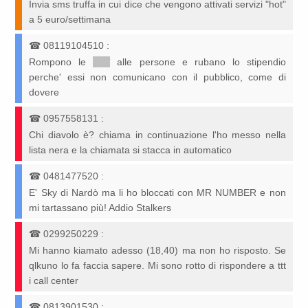
Invia sms truffa in cui dice che vengono attivati servizi "hot"
a 5 euro/settimana
☎
08119104510
:
Rompono le
*****
alle persone e rubano lo stipendio
perche' essi non comunicano con il pubblico, come di
dovere
☎
0957558131
:
Chi diavolo è? chiama in continuazione l'ho messo nella
lista nera e la chiamata si stacca in automatico
☎
0481477520
:
E' Sky di Nardò ma li ho bloccati con MR NUMBER e non
mi tartassano più! Addio Stalkers
☎
0299250229
:
Mi hanno kiamato adesso (18,40) ma non ho risposto. Se
qlkuno lo fa faccia sapere. Mi sono rotto di rispondere a ttt
i call center
☎
0813901530
: