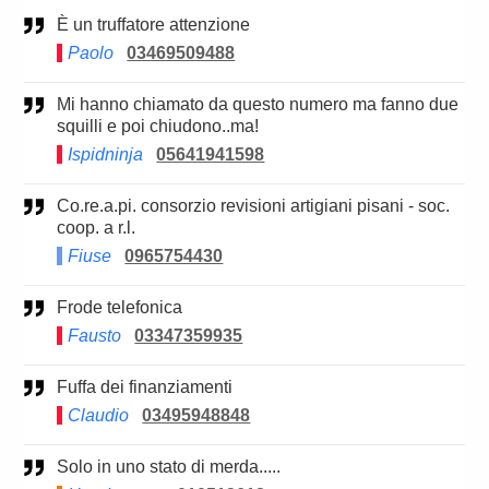
è un truffatore attenzione
Paolo
03469509488
Mi hanno chiamato da questo numero ma fanno due
squilli e poi chiudono..ma!
Ispidninja
05641941598
Co.re.a.pi. consorzio revisioni artigiani pisani - soc.
coop. a r.l.
Fiuse
0965754430
Frode telefonica
Fausto
03347359935
Fuffa dei finanziamenti
Claudio
03495948848
Solo in uno stato di merda.....