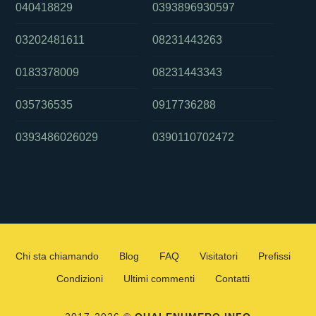
040418829
0393896930597
03202481611
08231443263
0183378009
08231443343
035736535
0917736288
0393486026029
0390110702472
Chi sta chiamando
Blog
FAQ
Visitatori
Prefissi
Condizioni
Ultimi commenti
Contatti