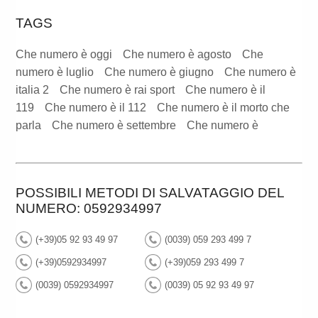
TAGS
Che numero è oggi
Che numero è agosto
Che
numero è luglio
Che numero è giugno
Che numero è
italia 2
Che numero è rai sport
Che numero è il
119
Che numero è il 112
Che numero è il morto che
parla
Che numero è settembre
Che numero è
POSSIBILI METODI DI SALVATAGGIO DEL
NUMERO: 0592934997
(+39)05 92 93 49 97
(0039) 059 293 499 7
(+39)0592934997
(+39)059 293 499 7
(0039) 0592934997
(0039) 05 92 93 49 97