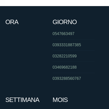
ORA
GIORNO
0547663497
0393331887385
03282210599
03469682188
0393288560767
SETTIMANA
MOIS