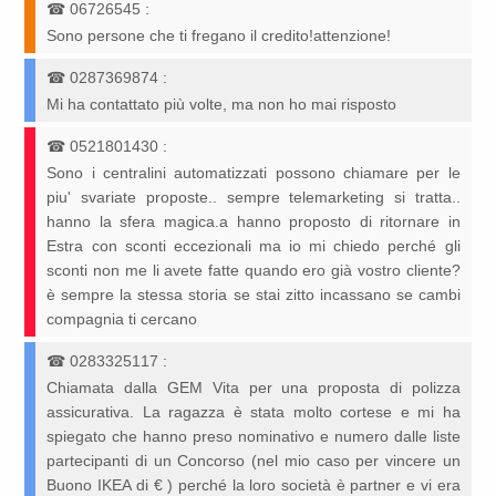
☎
06726545
:
Sono persone che ti fregano il credito!attenzione!
☎
0287369874
:
Mi ha contattato più volte, ma non ho mai risposto
☎
0521801430
:
Sono i centralini automatizzati possono chiamare per le
piu' svariate proposte.. sempre telemarketing si tratta..
hanno la sfera magica.a hanno proposto di ritornare in
Estra con sconti eccezionali ma io mi chiedo perché gli
sconti non me li avete fatte quando ero già vostro cliente?
è sempre la stessa storia se stai zitto incassano se cambi
compagnia ti cercano
☎
0283325117
:
Chiamata dalla GEM Vita per una proposta di polizza
assicurativa. La ragazza è stata molto cortese e mi ha
spiegato che hanno preso nominativo e numero dalle liste
partecipanti di un Concorso (nel mio caso per vincere un
Buono IKEA di € ) perché la loro società è partner e vi era