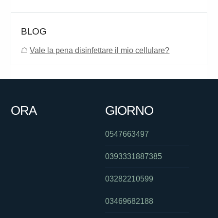
BLOG
☖
Vale la pena disinfettare il mio cellulare?
ORA
GIORNO
0547663497
0393331887385
03282210599
03469682188