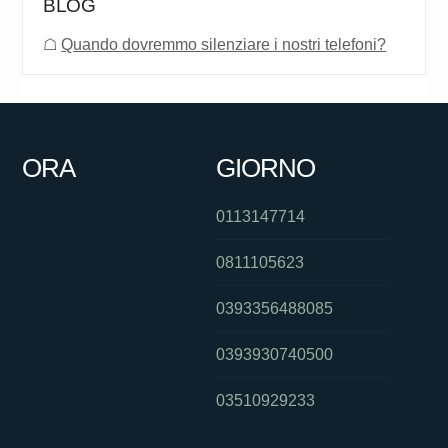
BLOG
☖
Quando dovremmo silenziare i nostri telefoni?
ORA
GIORNO
0113147714
0811105623
0393356488085
0393930740500
03510929233