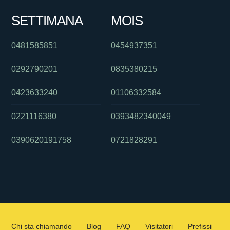
SETTIMANA
MOIS
0481585851
0454937351
0292790201
0835380215
0423633240
01106332584
0221116380
0393482340049
0390620191758
0721828291
Chi sta chiamando
Blog
FAQ
Visitatori
Prefissi