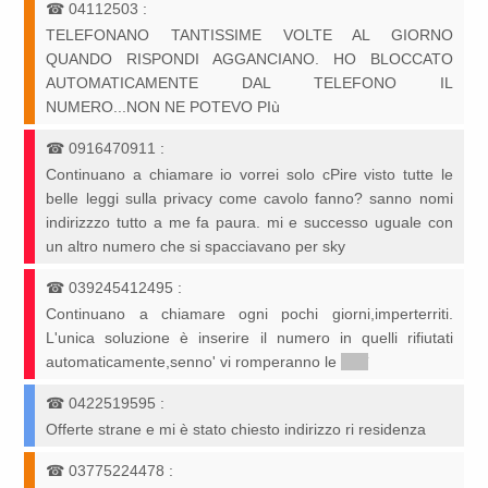
☎
04112503
:
TELEFONANO TANTISSIME VOLTE AL GIORNO
QUANDO RISPONDI AGGANCIANO. HO BLOCCATO
AUTOMATICAMENTE DAL TELEFONO IL
NUMERO...NON NE POTEVO PIù
☎
0916470911
:
Continuano a chiamare io vorrei solo cPire visto tutte le
belle leggi sulla privacy come cavolo fanno? sanno nomi
indirizzzo tutto a me fa paura. mi e successo uguale con
un altro numero che si spacciavano per sky
☎
039245412495
:
Continuano a chiamare ogni pochi giorni,imperterriti.
L'unica soluzione è inserire il numero in quelli rifiutati
automaticamente,senno' vi romperanno le
*****
☎
0422519595
:
Offerte strane e mi è stato chiesto indirizzo ri residenza
☎
03775224478
: