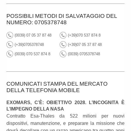
POSSIBILI METODI DI SALVATAGGIO DEL
NUMERO: 0705378748
(0039) 07 05 37 87 48
(+39)070 537 874 8
(+39)0705378748
(+39)07 05 37 87 48
(0039) 070 537 874 8
(0039) 0705378748
COMUNICATI STAMPA DEL MERCATO
DELLA TELEFONIA MOBILE
EXOMARS, C’È: OBIETTIVO 2028. L’INCOGNITA È
L’IMPEGNO DELLA NASA
Contratto Esa-Thales da 522 milioni per nuovi
dispositivi, manutenzione, e preparare la missione che
dovrà decollare con un razzo americano tra quattro anni