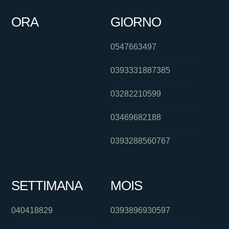
ORA
GIORNO
0547663497
0393331887385
03282210599
03469682188
0393288560767
SETTIMANA
MOIS
040418829
0393896930597