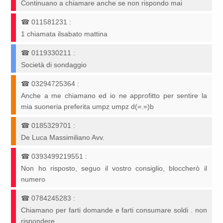
Continuano a chiamare anche se non rispondo mai
☎
011581231
:
1 chiamata ilsabato mattina
☎
0119330211
:
Società di sondaggio
☎
03294725364
:
Anche a me chiamano ed io ne approfitto per sentire la
mia suoneria preferita umpz umpz d(=.=)b
☎
0185329701
:
De Luca Massimiliano Avv.
☎
0393499219551
:
Non ho risposto, seguo il vostro consiglio, bloccherò il
numero
☎
0784245283
:
Chiamano per farti domande e farti consumare soldi . non
rispondere .