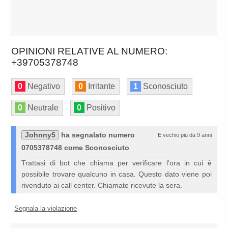
OPINIONI RELATIVE AL NUMERO:
+39705378748
0
Negativo
0
Irritante
1
Sconosciuto
0
Neutrale
0
Positivo
Johnny5
ha segnalato numero
E vechio piu da 9 anni
0705378748 come Sconosciuto
Trattasi di bot che chiama per verificare l'ora in cui è
possibile trovare qualcuno in casa. Questo dato viene poi
rivenduto ai call center. Chiamate ricevute la sera.
Segnala la violazione