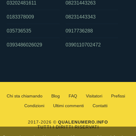
03202481611
08231443263
0183378009
08231443343
035736535
0917736288
0393486026029
0390110702472
Chi sta chiamando
Blog
FAQ
Visitatori
Prefissi
Condizioni
Ultimi commenti
Contatti
2017-2026 ©
QUALENUMERO.INFO
TUTTI I DIRITTI RISERVATI