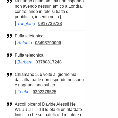
Mi hanno chiamato, ma non rispondo
non avendo nessun amico a Londra,
controllando in rete si tratta di
pubblicità, inserito nella [...]
Tangtang
0917739728
Fuffa telefonica
Antonio
03498790090
Fuffa telefonica
Barbara
03780817248
Chiamano 5, 6 volte al giorno ma
dall'altra parte non risponde nessuno
e riagganciano subito.
Feebe
0392379525
Ascoli piceno! Davide Alessi! Nel
WEBBEHHHH! Idiota di un ritardato
finiscila che sei patetico. Truffatore e