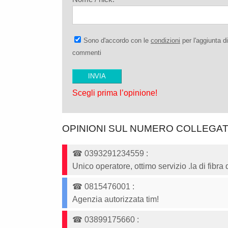
Sono d'accordo con le
condizioni
per l'aggiunta di
commenti
Scegli prima l’opinione!
OPINIONI SUL NUMERO COLLEGA
☎
0393291234559
:
Unico operatore, ottimo servizio .la di fibra
☎
0815476001
:
Agenzia autorizzata tim!
☎
03899175660
: