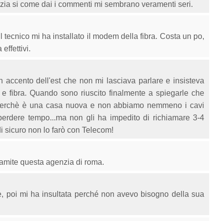
nzia si come dai i commenti mi sembrano veramenti seri.
o il tecnico mi ha installato il modem della fibra. Costa un po,
ffettivi.
 accento dell'est che non mi lasciava parlare e insisteva
 e fibra. Quando sono riuscito finalmente a spiegarle che
s perchè è una casa nuova e non abbiamo nemmeno i cavi
o perdere tempo...ma non gli ha impedito di richiamare 3-4
di sicuro non lo farò con Telecom!
tramite questa agenzia di roma.
e, poi mi ha insultata perché non avevo bisogno della sua