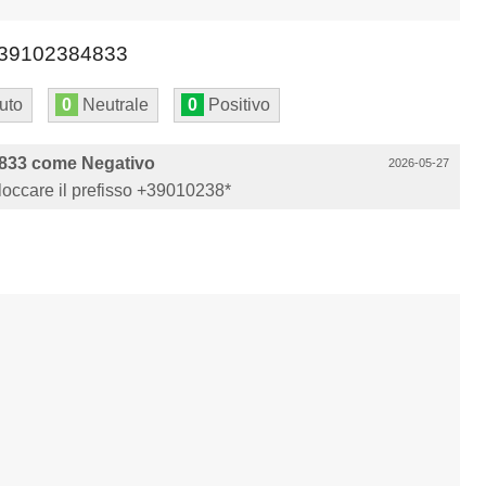
39102384833
uto
0
Neutrale
0
Positivo
833 come Negativo
2026-05-27
Bloccare il prefisso +39010238*