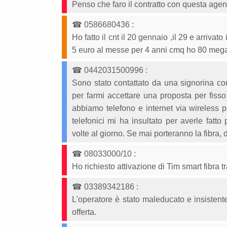
Penso che faro il contratto con questa age
☎
0586680436
:
Ho fatto il cnt il 20 gennaio ,il 29 e arrivat
5 euro al messe per 4 anni cmq ho 80 mega e
☎
0442031500996
:
Sono stato contattato da una signorina con
per farmi accettare una proposta per fisso
abbiamo telefono e internet via wireles
telefonici mi ha insultato per averle fatt
volte al giorno. Se mai porteranno la fibra, 
☎
08033000/10
:
Ho richiesto attivazione di Tim smart fibra 
☎
03389342186
:
L'operatore è stato maleducato e insistent
offerta.