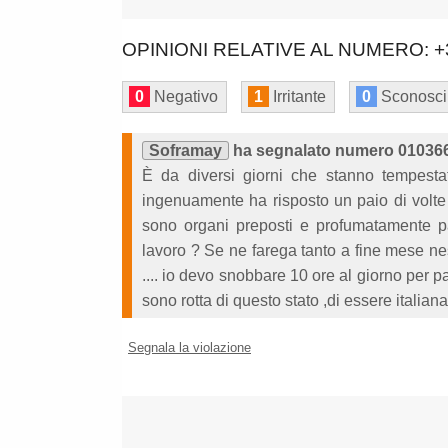
OPINIONI RELATIVE AL NUMERO: +
0
Negativo
1
Irritante
0
Sconosci
Soframay
ha segnalato numero 010366
È da diversi giorni che stanno tempestat
ingenuamente ha risposto un paio di volte 
sono organi preposti e profumatamente p
lavoro ? Se ne farega tanto a fine mese ne
.... io devo snobbare 10 ore al giorno per p
sono rotta di questo stato ,di essere italia
Segnala la violazione