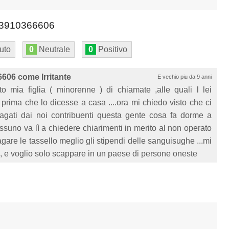
3910366606
uto
0
Neutrale
0
Positivo
606 come Irritante
E vechio piu da 9 anni
o mia figlia ( minorenne ) di chiamate ,alle quali l lei
prima che lo dicesse a casa ....ora mi chiedo visto che ci
agati dai noi contribuenti questa gente cosa fa dorme a
ssuno va lì a chiedere chiarimenti in merito al non operato
agare le tassello meglio gli stipendi delle sanguisughe ...mi
na, e voglio solo scappare in un paese di persone oneste