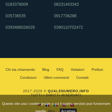
0183378009
08231443343
035736535
0917736288
0393486026029
0390110702472
Chi sta chiamando
Blog
FAQ
Visitatori
Prefissi
Condizioni
Ultimi commenti
Contatti
2017-2026 ©
QUALENUMERO.INFO
TUTTI I DIRITTI RISERVATI
Questo sito usa i cookie grazie a cui il nostro servizio può funzionare
meglio.
Altro
Accettare