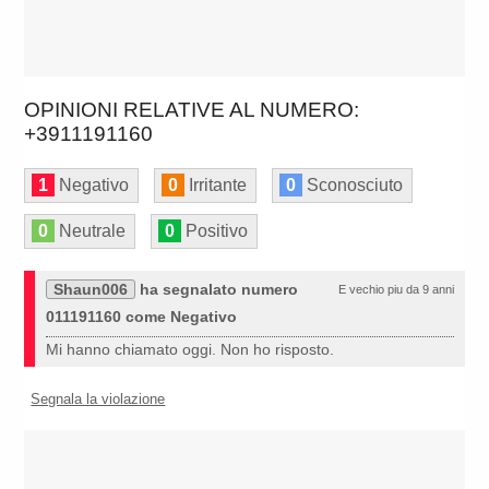
OPINIONI RELATIVE AL NUMERO:
+3911191160
1
Negativo
0
Irritante
0
Sconosciuto
0
Neutrale
0
Positivo
Shaun006
ha segnalato numero
E vechio piu da 9 anni
011191160 come Negativo
Mi hanno chiamato oggi. Non ho risposto.
Segnala la violazione