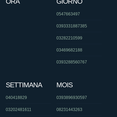
ORA
GIORNO
0547663497
0393331887385
03282210599
03469682188
0393288560767
SETTIMANA
MOIS
040418829
0393896930597
03202481611
08231443263