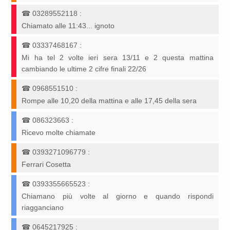
☎
03289552118
:
Chiamato alle 11:43... ignoto
☎
03337468167
:
Mi ha tel 2 volte ieri sera 13/11 e 2 questa mattina
cambiando le ultime 2 cifre finali 22/26
☎
0968551510
:
Rompe alle 10,20 della mattina e alle 17,45 della sera
☎
086323663
:
Ricevo molte chiamate
☎
0393271096779
:
Ferrari Cosetta
☎
0393355665523
:
Chiamano più volte al giorno e quando rispondi
riagganciano
☎
0645217925
: