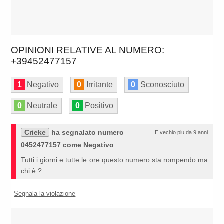
OPINIONI RELATIVE AL NUMERO:
+39452477157
1
Negativo
0
Irritante
0
Sconosciuto
0
Neutrale
0
Positivo
Crieke
ha segnalato numero
E vechio piu da 9 anni
0452477157 come Negativo
Tutti i giorni e tutte le ore questo numero sta rompendo ma
chi è ?
Segnala la violazione