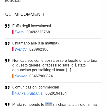
repubblica.it
ULTIMI COMMENTI
Fuffa degli investimenti
Piero
03492220768
Chiamano alle 8 la mattina?!
Wendy
023962300
Non capisco come possa essere legale una tortura
di questo genere lo facessi io sarei già stato
denunciato per stalking si fottan [...]
Strykar
03467900824
Comunicazioni commerciali
Pankaj Pathania
0620194104
Mi sta rompendo le
*****
mi chiama tutti i giorni. ma