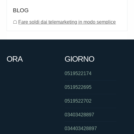
BLOG
☖
Fare soldi dai telemarketing in modo semplice
ORA
GIORNO
0519522174
0519522695
0519522702
03403428897
034403428897