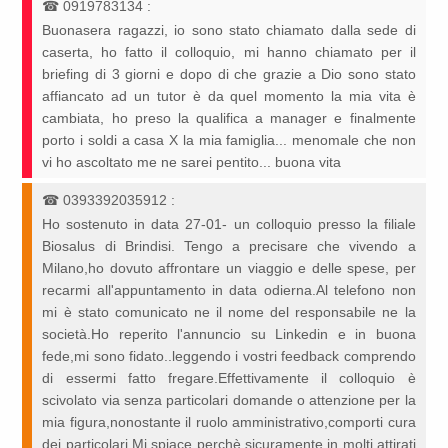
☎
0919783134
:
Buonasera ragazzi, io sono stato chiamato dalla sede di
caserta, ho fatto il colloquio, mi hanno chiamato per il
briefing di 3 giorni e dopo di che grazie a Dio sono stato
affiancato ad un tutor è da quel momento la mia vita è
cambiata, ho preso la qualifica a manager e finalmente
porto i soldi a casa X la mia famiglia... menomale che non
vi ho ascoltato me ne sarei pentito... buona vita
☎
0393392035912
:
Ho sostenuto in data 27-01- un colloquio presso la filiale
Biosalus di Brindisi. Tengo a precisare che vivendo a
Milano,ho dovuto affrontare un viaggio e delle spese, per
recarmi all'appuntamento in data odierna.Al telefono non
mi è stato comunicato ne il nome del responsabile ne la
società.Ho reperito l'annuncio su Linkedin e in buona
fede,mi sono fidato..leggendo i vostri feedback comprendo
di essermi fatto fregare.Effettivamente il colloquio è
scivolato via senza particolari domande o attenzione per la
mia figura,nonostante il ruolo amministrativo,comporti cura
dei particolari.Mi spiace perchè sicuramente in molti,attirati