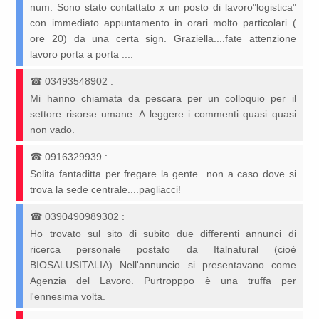
num. Sono stato contattato x un posto di lavoro"logistica"
con immediato appuntamento in orari molto particolari (
ore 20) da una certa sign. Graziella....fate attenzione
lavoro porta a porta ....
☎
03493548902
:
Mi hanno chiamata da pescara per un colloquio per il
settore risorse umane. A leggere i commenti quasi quasi
non vado.
☎
0916329939
:
Solita fantaditta per fregare la gente...non a caso dove si
trova la sede centrale....pagliacci!
☎
0390490989302
:
Ho trovato sul sito di subito due differenti annunci di
ricerca personale postato da Italnatural (cioè
BIOSALUSITALIA) Nell'annuncio si presentavano come
Agenzia del Lavoro. Purtropppo è una truffa per
l'ennesima volta.