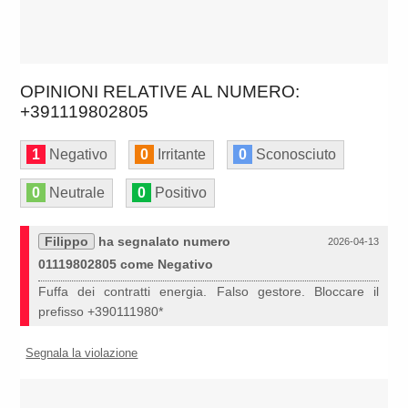
OPINIONI RELATIVE AL NUMERO:
+391119802805
1
Negativo
0
Irritante
0
Sconosciuto
0
Neutrale
0
Positivo
Filippo
ha segnalato numero
2026-04-13
01119802805 come Negativo
Fuffa dei contratti energia. Falso gestore. Bloccare il
prefisso +390111980*
Segnala la violazione