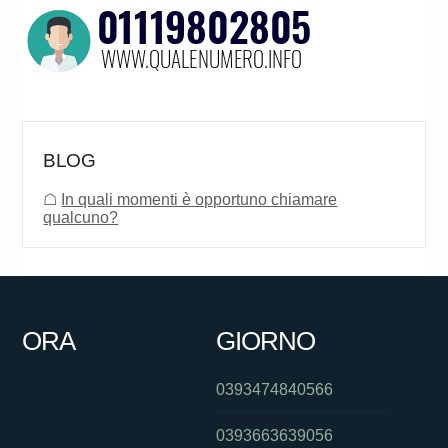
BLOG
☖
In quali momenti è opportuno chiamare
qualcuno?
ORA
GIORNO
0393474840566
0393663639056