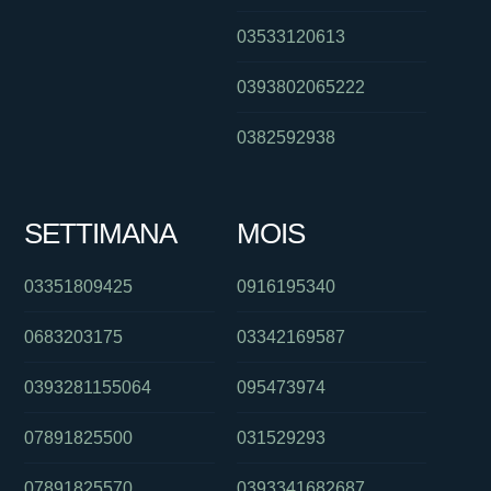
03533120613
0393802065222
0382592938
SETTIMANA
MOIS
03351809425
0916195340
0683203175
03342169587
0393281155064
095473974
07891825500
031529293
07891825570
0393341682687