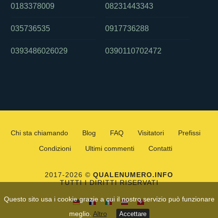
0183378009
08231443343
035736535
0917736288
0393486026029
0390110702472
Chi sta chiamando
Blog
FAQ
Visitatori
Prefissi
Condizioni
Ultimi commenti
Contatti
2017-2026 ©
QUALENUMERO.INFO
TUTTI I DIRITTI RISERVATI
Questo sito usa i cookie grazie a cui il nostro servizio può funzionare
meglio.
Altro
Accettare