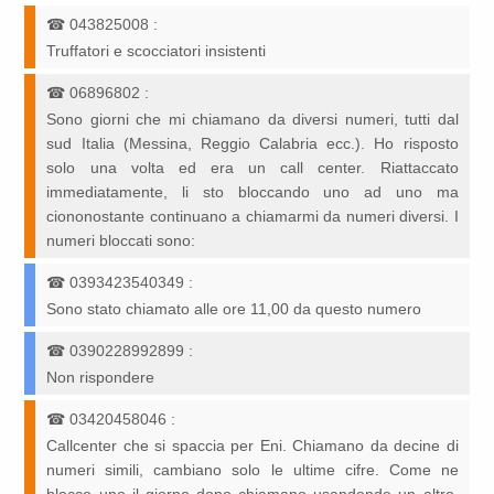
☎
043825008
:
Truffatori e scocciatori insistenti
☎
06896802
:
Sono giorni che mi chiamano da diversi numeri, tutti dal
sud Italia (Messina, Reggio Calabria ecc.). Ho risposto
solo una volta ed era un call center. Riattaccato
immediatamente, li sto bloccando uno ad uno ma
ciononostante continuano a chiamarmi da numeri diversi. I
numeri bloccati sono:
☎
0393423540349
:
Sono stato chiamato alle ore 11,00 da questo numero
☎
0390228992899
:
Non rispondere
☎
03420458046
:
Callcenter che si spaccia per Eni. Chiamano da decine di
numeri simili, cambiano solo le ultime cifre. Come ne