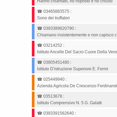
Hanno chiamato, ho risposto e ho chiuso
☎
03465883575
:
Sono dei truffatori
☎
0393389620790
:
Chiamano insistentemente e non capisco 
☎
03214252
:
Istituto Ancelle Del Sacro Cuore Della Vene
☎
03805451480
:
Istituto D'istruzione Superiore E. Fermi
☎
025449940
:
Azienda Agricola De Crescenzo Ferdinand
☎
03513678
:
Istituto Comprensivo N. 5 G. Galatti
☎
0393391562640
: