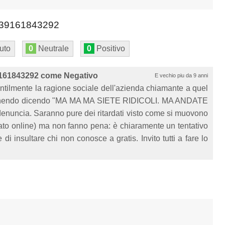
39161843292
uto
0
Neutrale
0
Positivo
161843292 come Negativo
E vechio piu da 9 anni
ilmente la ragione sociale dell'azienda chiamante a quel
are finendo dicendo "MA MA MA SIETE RIDICOLI. MA ANDATE
nuncia. Saranno pure dei ritardati visto come si muovono
ato online) ma non fanno pena: è chiaramente un tentativo
 di insultare chi non conosce a gratis. Invito tutti a fare lo