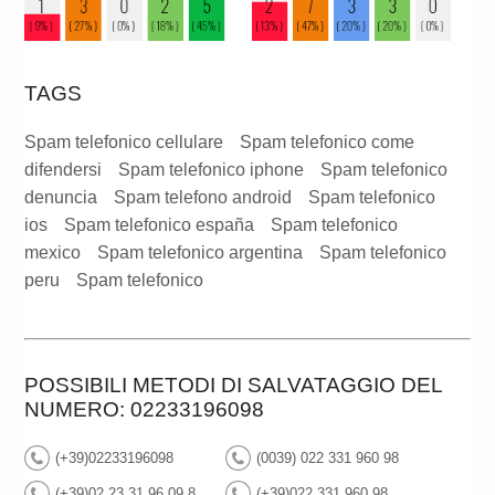
TAGS
Spam telefonico cellulare
Spam telefonico come
difendersi
Spam telefonico iphone
Spam telefonico
denuncia
Spam telefono android
Spam telefonico
ios
Spam telefonico españa
Spam telefonico
mexico
Spam telefonico argentina
Spam telefonico
peru
Spam telefonico
POSSIBILI METODI DI SALVATAGGIO DEL
NUMERO: 02233196098
(+39)02233196098
(0039) 022 331 960 98
(+39)02 23 31 96 09 8
(+39)022 331 960 98