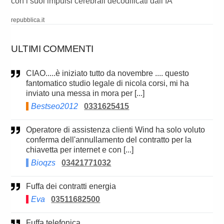
con i suoi impulsi cerebrali decodificati dall’IA
repubblica.it
ULTIMI COMMENTI
CIAO.....è iniziato tutto da novembre .... questo
fantomatico studio legale di nicola corsi, mi ha
inviato una messa in mora per [...]
Bestseo2012
0331625415
Operatore di assistenza clienti Wind ha solo voluto
conferma dell'annullamento del contratto per la
chiavetta per internet e con [...]
Bioqzs
03421771032
Fuffa dei contratti energia
Eva
03511682500
Fuffa telefonica