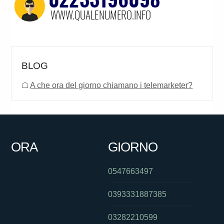
BLOG
☖
A che ora del giorno chiamano i telemarketer?
ORA
GIORNO
0547663497
0393331887385
03282210599