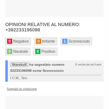
OPINIONI RELATIVE AL NUMERO:
+392233196098
0
Negativo
0
Irritante
1
Sconosciuto
0
Neutrale
0
Positivo
Starskull
ha segnalato numero
E vechio piu da 9 anni
02233196098 come Sconosciuto
I.C.M., Snc
Segnala la violazione