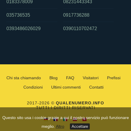
0183378009
08231443343
035736535
0917736288
0393486026029
0390110702472
Chi sta chiamando
Blog
FAQ
Visitatori
Prefissi
Condizioni
Ultimi commenti
Contatti
2017-2026 ©
QUALENUMERO.INFO
TUTTI I DIRITTI RISERVATI
Questo sito usa i cookie grazie a cui il nostro servizio può funzionare
meglio.
Altro
Accettare