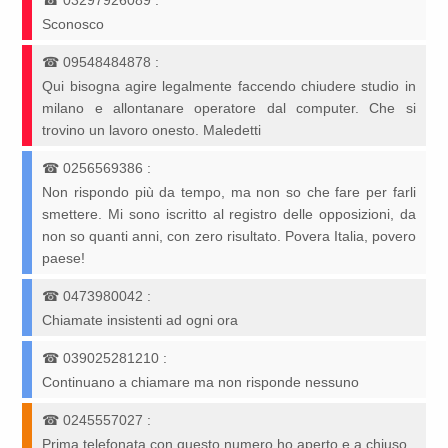
☎
03297926089
:
Sconosco
☎
09548484878
:
Qui bisogna agire legalmente faccendo chiudere studio in
milano e allontanare operatore dal computer. Che si
trovino un lavoro onesto. Maledetti
☎
0256569386
:
Non rispondo più da tempo, ma non so che fare per farli
smettere. Mi sono iscritto al registro delle opposizioni, da
non so quanti anni, con zero risultato. Povera Italia, povero
paese!
☎
0473980042
:
Chiamate insistenti ad ogni ora
☎
039025281210
:
Continuano a chiamare ma non risponde nessuno
☎
0245557027
:
Prima telefonata con questo numero ho aperto e a chiuso..