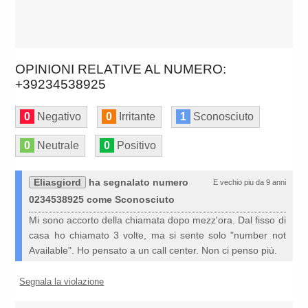
OPINIONI RELATIVE AL NUMERO:
+39234538925
0
Negativo
0
Irritante
1
Sconosciuto
0
Neutrale
0
Positivo
Eliasgiord
ha segnalato numero
E vechio piu da 9 anni
0234538925 come Sconosciuto
Mi sono accorto della chiamata dopo mezz'ora. Dal fisso di
casa ho chiamato 3 volte, ma si sente solo "number not
Available". Ho pensato a un call center. Non ci penso più.
Segnala la violazione