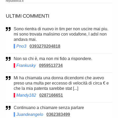
repubblica.it
ULTIMI COMMENTI
Sono rientra di nuovo in tim per non uscire mai piu.
mi sono trovata malisimo con vodafone, l adsl non
andava mai.
Pno3
0393270204818
Non so chi è, ma non mi fido a rispondere.
Frankusky
0959513734
Mi ha chiamata una donna dicendomi che avevo
preso una multa per eccesso di velocità di circa € e
che la mia patenta sarebbe stat [...]
Mandy182
0287166651
Continuano a chiamare senza parlare
Juandeangelo
0362383499