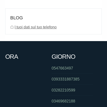
BLOG
☖
I tuoi dati sul tuo telefono
ORA
GIORNO
0547663497
0393331887385
03282210599
03469682188