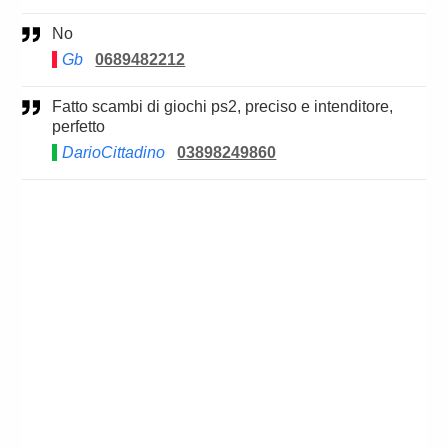
No
Gb
0689482212
Fatto scambi di giochi ps2, preciso e intenditore,
perfetto
DarioCittadino
03898249860