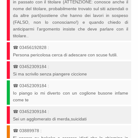
in passato con il titolare (ATTENZIONE: conosce anche il
nome del titolare, probabilmente trovato sul siti aziendali o
da altre parti)sostiene che hanno dei lavori in sospeso
(FALSO, non lo conosciamo!) e quando chiedo di
anticiparmi l'argomento insiste che deve parlare con il
titolare..
☎
03456192828
:
Persona pericolosa cerca di adescare con scuse futili.
☎
03452309184
:
Si ma scrivilo senza piangere ciccione
☎
03452309184
:
Io piango io mi diverto con un coglione busone infame
come te
☎
03452309184
:
Sei un agglomerato di merda,suicidati
☎
03889978
: