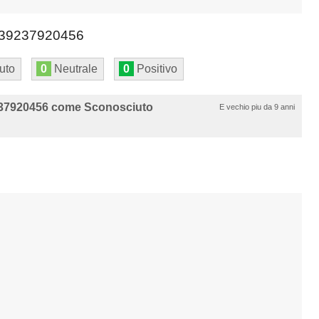
39237920456
uto
0
Neutrale
0
Positivo
37920456 come Sconosciuto
E vechio piu da 9 anni