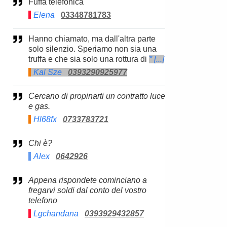
Fuffa telefonica
Elena
03348781783
Hanno chiamato, ma dall'altra parte
solo silenzio. Speriamo non sia una
truffa e che sia solo una rottura di
* [...]
Kal Sze
0393290925977
Cercano di propinarti un contratto luce
e gas.
Hl68fx
0733783721
Chi è?
Alex
0642926
Appena rispondete cominciano a
fregarvi soldi dal conto del vostro
telefono
Lgchandana
0393929432857