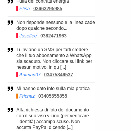
Fuffa dei contratti energia
Elisa
03663295985
Non risponde nessuno e la linea cade
dopo qualche secondo...
Joseflee
0382471963
Ti inviano un SMS per farti credere
che il tuo abbonamento a WhatsApp
sia scaduto. Non cliccare sul link per
nessun motivo, in qu [...]
Antman07
03475846537
Mi hanno dato info sulla mia pratica
Frichez
03405555855
Alla richiesta di foto del documento
con il suo viso vicino (per verificare
l'identità) accampa scuse. Non
accetta PayPal dicendo [...]