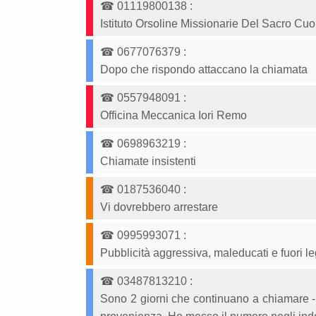
☎
01119800138
:
Istituto Orsoline Missionarie Del Sacro Cuo
☎
0677076379
:
Dopo che rispondo attaccano la chiamata
☎
0557948091
:
Officina Meccanica Iori Remo
☎
0698963219
:
Chiamate insistenti
☎
0187536040
:
Vi dovrebbero arrestare
☎
0995993071
:
Pubblicità aggressiva, maleducati e fuori le
☎
03487813210
:
Sono 2 giorni che continuano a chiamare - 