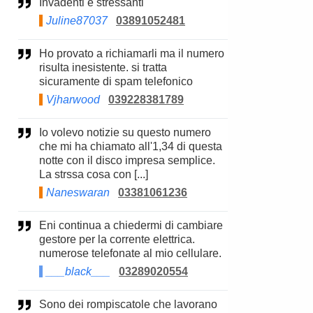
Invadenti e stressanti
Juline87037
03891052481
Ho provato a richiamarli ma il numero
risulta inesistente. si tratta
sicuramente di spam telefonico
Vjharwood
039228381789
Io volevo notizie su questo numero
che mi ha chiamato all'1,34 di questa
notte con il disco impresa semplice.
La strssa cosa con [...]
Naneswaran
03381061236
Eni continua a chiedermi di cambiare
gestore per la corrente elettrica.
numerose telefonate al mio cellulare.
___black___
03289020554
Sono dei rompiscatole che lavorano