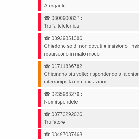
Arrogante
☎
0800900837
:
Truffa telefonica
☎
03929851386
:
Chiedono soldi non dovuti e insistono, insist
reagiscono in malo modo
☎
01711836782
:
Chiamano più volte: rispondendo alla chiam
interrompe la comunicazione.
☎
0235963279
:
Non rispondete
☎
03773292626
:
Truffatore
☎
03497037468
: