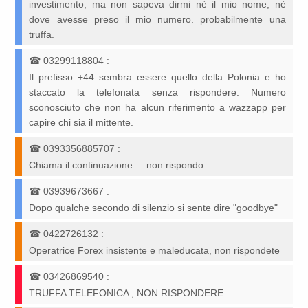
investimento, ma non sapeva dirmi nè il mio nome, nè
dove avesse preso il mio numero. probabilmente una
truffa.
☎
03299118804
:
Il prefisso +44 sembra essere quello della Polonia e ho
staccato la telefonata senza rispondere. Numero
sconosciuto che non ha alcun riferimento a wazzapp per
capire chi sia il mittente.
☎
0393356885707
:
Chiama il continuazione.... non rispondo
☎
03939673667
:
Dopo qualche secondo di silenzio si sente dire "goodbye"
☎
0422726132
:
Operatrice Forex insistente e maleducata, non rispondete
☎
03426869540
:
TRUFFA TELEFONICA , NON RISPONDERE