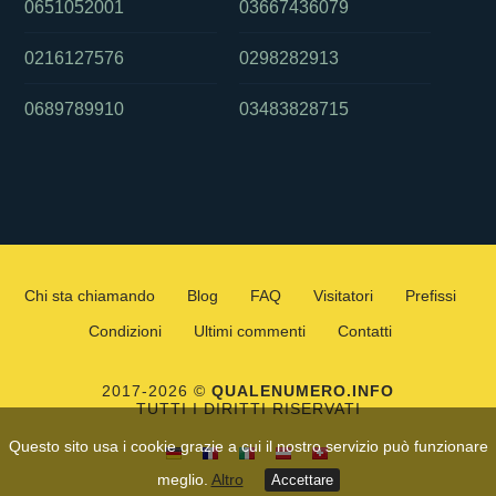
0651052001
03667436079
0216127576
0298282913
0689789910
03483828715
Chi sta chiamando
Blog
FAQ
Visitatori
Prefissi
Condizioni
Ultimi commenti
Contatti
2017-2026 ©
QUALENUMERO.INFO
TUTTI I DIRITTI RISERVATI
Questo sito usa i cookie grazie a cui il nostro servizio può funzionare
meglio.
Altro
Accettare